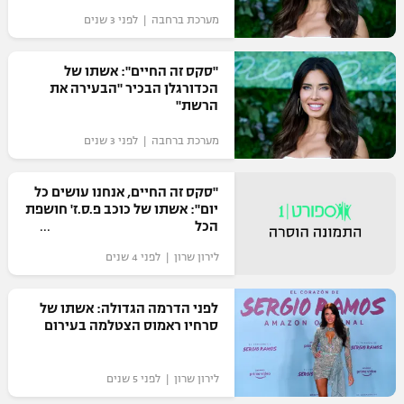
מערכת ברחבה | לפני 3 שנים
"מחצית בשכונה" – פודקאסט
אופניים
"סקס זה החיים": אשתו של
ספורט מוטורי
משתתפים וזוכים בפרסים
הכדורגלן הבכיר "הבעירה את
הרשת"
כדורמים
תקנון משתתפים וזוכים בפרסים
מערכת ברחבה | לפני 3 שנים
טניס
פוטבול אמריקאי NFL
תקנון עבור פעילות אלקטרה
"סקס זה החיים, אנחנו עושים כל
גיימינג E-Sports
יום": אשתו של כוכב פ.ס.ז' חושפת
בייסבול MLB
תקנון עבור פעילות ספורט 1 – "מרלן"
הכל
ספורט אתגרי ואקסטרים
לירון שרון | לפני 4 שנים
תנאי שימוש
אומנויות לחימה
לפני הדרמה הגדולה: אשתו של
סרחיו ראמוס הצטלמה בעירום
מדיניות פרטיות
גיימינג E-Sports
לירון שרון | לפני 5 שנים
תקנון פעילות ספורט 1