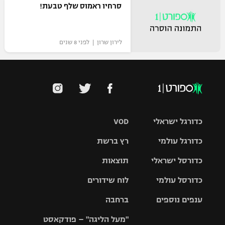
סרחיו ראמוס שלף טבעת!
לירון שרון | לפני 8 שנים
כדורגל ישראלי
VOD
כדורגל עולמי
רץ ברשת
ליגת העל
כדורסל ישראלי
תוצאות
ליגת
ליגה לאומית
האלופות
כדורסל עולמי
לוח שידורים
ליגת ווינר
סל
גביע הטוטו
ענפים נוספים
ברחבה
ליגה
NBA
אירופית
"מעל הליגה" – פודקאסט
ליגה לאומית
ליגיונרים