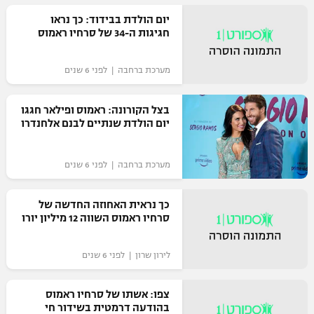
רשיון להקרנה פומבית לבית עסק
יום הולדת בבידוד: כך נראו
חגיגות ה-34 של סרחיו ראמוס
הצטרפות לחבילת הערוצים
מערכת ברחבה | לפני 6 שנים
לוח דרושים – ג'ובנט
בצל הקורונה: ראמוס ופילאר חגגו
תגיות
יום הולדת שנתיים לבנם אלחנדרו
המגזין
מערכת ברחבה | לפני 6 שנים
כך נראית האחוזה החדשה של
סרחיו ראמוס השווה 12 מיליון יורו
לירון שרון | לפני 6 שנים
צפו: אשתו של סרחיו ראמוס
בהודעה דרמטית בשידור חי