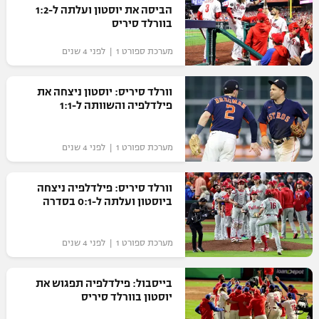
הביסה את יוסטון ועלתה ל-1:2
כדורסל נשים
נבחרת ישראל
בוורלד סיריס
יורוליג
ליגה ספרדית
טניס
VOD
מכבי תל אביב
מכבי חיפה
מערכת ספורט 1 | לפני 4 שנים
יורוקאפ
ליגה איטלקית
כדוריד
הפועל חולון
בית"ר ירושלים
וורלד סיריס: יוסטון ניצחה את
רץ ברשת
ליגה צרפתית
פילדלפיה והשוותה ל-1:1
כדורעף
הפועל ירושלים
מכבי תל אביב
ליגה הולנדית
שחייה
תוצאות
מערכת ספורט 1 | לפני 4 שנים
דני אבדיה
הפועל תל אביב
ליגה טורקית
ג'ודו
וורלד סיריס: פילדלפיה ניצחה
הפועל חיפה
לוח שידורים
ביוסטון ועלתה ל-0:1 בסדרה
ליגה סינית
אגרוף
הפועל באר שבע
ליגה ברזילאית
ברחבה
מערכת ספורט 1 | לפני 4 שנים
ספורט אולימפי
מכבי נתניה
ליגות נוספות
UFC
בייסבול: פילדלפיה תפגוש את
"מעל הליגה" – פודקאסט
בני יהודה
יוסטון בוורלד סיריס
היאבקות WWE