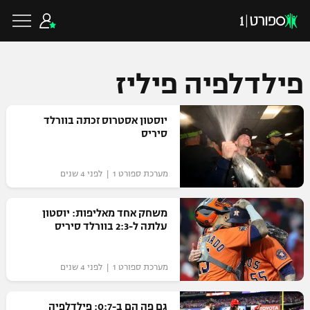
פילדלפיה פיליז
כדורגל ישראלי
יוסטון אסטרוס זכתה בוורלד
סיריס
ליגת העל
כדורגל עולמי
מערכת ספורט 1 | לפני 4 שנים
ליגה לאומית
ליגת האלופות
משחק אחד מאליפות: יוסטון
כדורסל ישראלי
עלתה ל-2:3 בוורלד סיריס
גביע הטוטו
ליגה אירופית
ליגת ווינר סל
ליגיונרים
כדורסל עולמי
מערכת ספורט 1 | לפני 4 שנים
ליגה אנגלית
ליגה לאומית
גביע המדינה
NBA
גם פה הם ב-0:7: פילדלפיה
ליגה גרמנית
ענפים נוספים