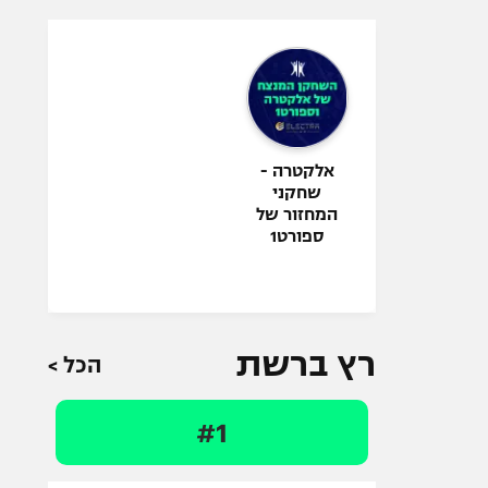
אלקטרה -
שחקני
המחזור של
ספורט1
רץ ברשת
הכל >
#1