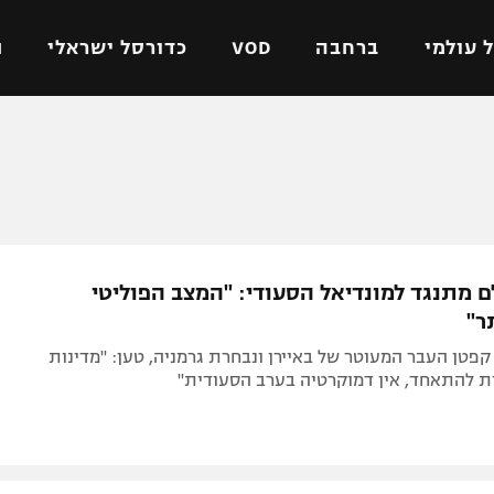
 עולמי
ברחבה
VOD
כדורסל ישראלי
ת
ל ישראלי
כדורגל עולמי
כדורסל ישראלי
על
ליגת האלופות
ליגת ווינר סל
אומית
ליגה אירופית
ליגה לאומית
וטו
ליגה אנגלית
כדורסל נשים
ם מתנגד למונדיאל הסעודי: "המצב הפוליטי
ים
ליגה גרמנית
מכבי תל אביב
ר"
מדינה
ליגה ספרדית
הפועל חולון
קפטן העבר המעוטר של באיירן ונבחרת גרמניה, טען: "מדינות
ישראל
ליגה איטלקית
הפועל ירושלים
ות להתאחד, אין דמוקרטיה בערב הסעודית"
יפה
ליגה צרפתית
דני אבדיה
רושלים
ליגה הולנדית
ל אביב
ליגה טורקית