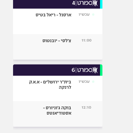
עכשיו
ארסנל - ריאל בטיס
11:00
צ'לסי - יובנטוס
עכשיו
בית"ר ירושלים - א.א.ק
לרנקה
12:10
בוקה ג'וניורס -
אסטודיאנטס