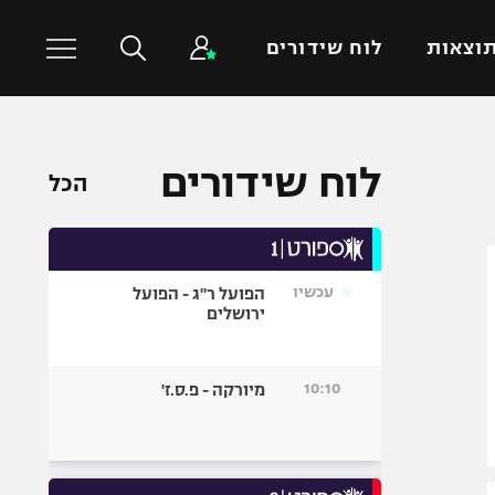
וצאות
לוח שידורים
כדורסל עולמי
ענפים נוספים
לוח שידורים
הכל
NBA
טניס
יורוליג
כדוריד
יורוקאפ
כדורעף
עכשיו
הפועל ר"ג - הפועל
שחייה
ירושלים
ג'ודו
אגרוף
10:10
מיורקה - פ.ס.ז'
ספורט אולימפי
UFC
היאבקות WWE