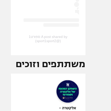
A post shared by ספורט1
(@sport1sport2)
משתתפים וזוכים
אלקטרה -