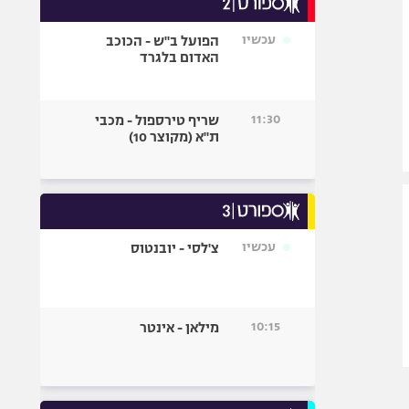
אופניים
עכשיו
הפועל ב"ש - הכוכב
ספורט מוטורי
האדום בלגרד
כדורמים
פוטבול אמריקאי NFL
11:30
שריף טירספול - מכבי
בייסבול MLB
ת"א (מקוצר 10)
ספורט אתגרי
ואקסטרים
אומנויות לחימה
גיימינג E-Sports
עכשיו
צ'לסי - יובנטוס
10:15
מילאן - אינטר