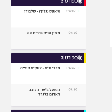
אופניים
עכשיו
איאקס (גלוך) - שלבורן
ספורט מוטורי
כדורמים
פוטבול אמריקאי NFL
07:50
מגזין טניס גברים 6.8
בייסבול MLB
ספורט אתגרי
ואקסטרים
אומנויות לחימה
גיימינג E-Sports
עכשיו
מכבי ת"א - צסק"א סופיה
07:50
הפועל ב"ש - הכוכב
האדום בלגרד