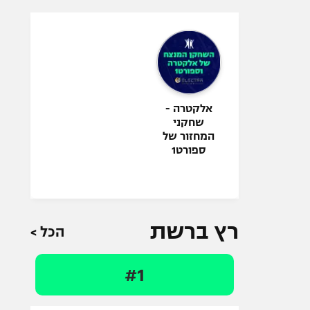
אלקטרה -
שחקני
המחזור של
ספורט1
רץ ברשת
הכל >
#1