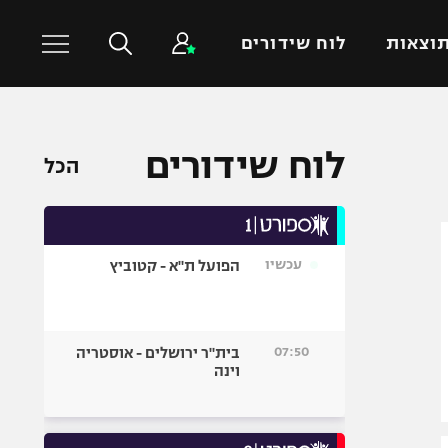
וצאות
לוח שידורים
כדורסל עולמי
ענפים נוספים
לוח שידורים
הכל
NBA
טניס
יורוליג
כדוריד
יורוקאפ
כדורעף
עכשיו
הפועל ת"א - קטוביץ
שחייה
ג'ודו
אגרוף
07:50
בית"ר ירושלים - אוסטריה
וינה
ספורט אולימפי
UFC
היאבקות WWE