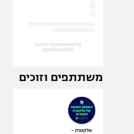
A post shared by ספורט1
(@sport1sport2)
משתתפים וזוכים
אלקטרה -