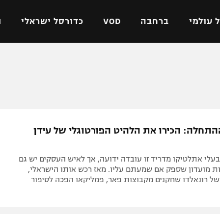
 עולמי
ברחבה
VOD
כדורסל ישראלי
ת
ל ישראלי
כדורגל עולמי
כדורסל ישראלי
על
ליגת האלופות
ליגת ווינר סל
אומית
ליגה אירופית
ליגה לאומית
וטו
ליגה אנגלית
כדורסל נשים
התחלה: הכירו את הלהיט הפורטוגלי של עידן
ים
ליגה גרמנית
מכבי תל אביב
מדינה
ליגה ספרדית
הפועל חולון
עלי אתלטיקו מדריד זו עובדה ידועה, אך לאיש העסקים יש גם
ישראל
ליגה איטלקית
הפועל ירושלים
ניות מועדון שספק אם שמעתם עליו. מאז רכש אותו הישראלי,
של רונאלדו שחקנים מקבוצות פאר, פמליקאו הפכה לסיפור
יפה
ליגה צרפתית
דני אבדיה
רושלים
ליגה הולנדית
ל אביב
ליגה טורקית