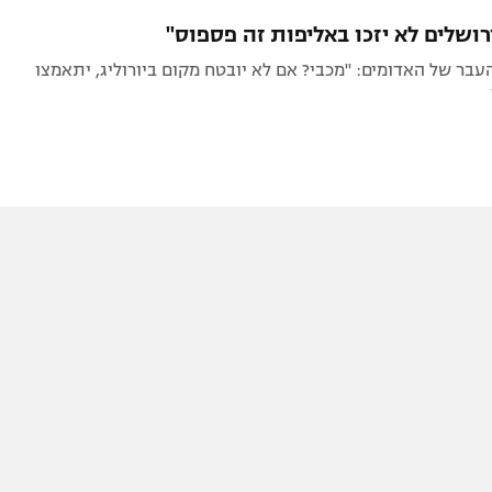
תל אביב
ליגה סינית
רושלים לא יזכו באליפות זה פספוס"
חיפה
ליגה ברזילאית
בר של האדומים: "מכבי? אם לא יובטח מקום ביורוליג, יתאמצו
באר שבע
ליגות נוספות
תניה
דה