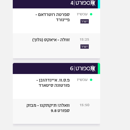
עכשיו
ספרטה רוטרדאם -
פיינורד
ישיר
15:25
זוולה - איאקס (גלוך)
ישיר
עכשיו
פ.ס.וו. איינדהובן -
פורטונה סיטארד
15:50
וואלה! תיקתקנו - מבזק
ספורט 9.8