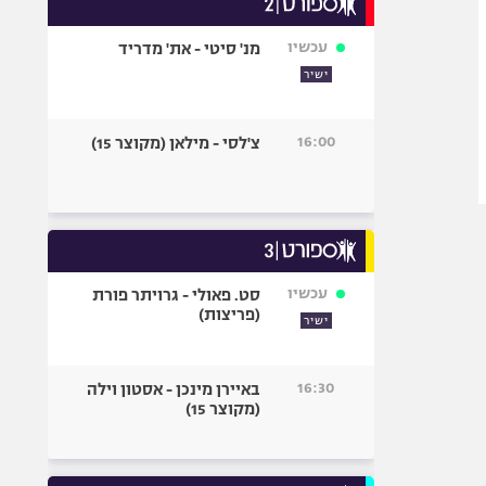
אופניים
עכשיו
מנ' סיטי - את' מדריד
ספורט מוטורי
ישיר
כדורמים
פוטבול אמריקאי NFL
16:00
צ'לסי - מילאן (מקוצר 15)
בייסבול MLB
ספורט אתגרי
ואקסטרים
אומנויות לחימה
גיימינג E-Sports
עכשיו
סט. פאולי - גרויתר פורת
(פריצות)
ישיר
16:30
באיירן מינכן - אסטון וילה
(מקוצר 15)