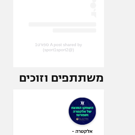
A post shared by ספורט1
(@sport1sport2)
משתתפים וזוכים
אלקטרה -