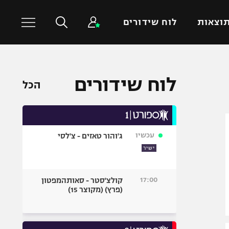
וצאות
לוח שידורים
כדורסל עולמי
ענפים נוספים
לוח שידורים
הכל
NBA
טניס
יורוליג
כדוריד
יורוקאפ
כדורעף
עכשיו
ג'והור טאזים - צ'לסי
שחייה
ישיר
ג'ודו
אגרוף
17:00
קולצ'סטר - סאותהמפטון
(פרץ) (מקוצר 15)
ספורט אולימפי
UFC
היאבקות WWE