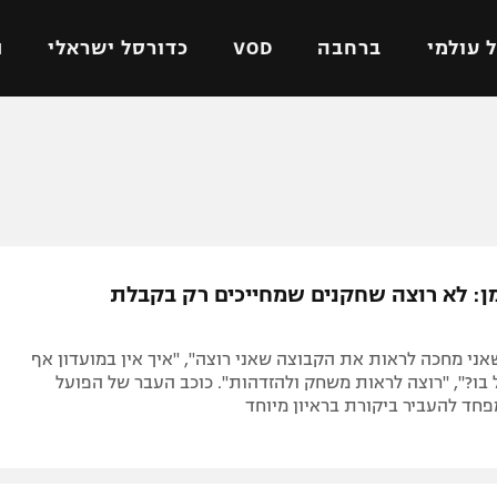
 עולמי
ברחבה
VOD
כדורסל ישראלי
ת
ל ישראלי
כדורגל עולמי
כדורסל ישראלי
על
ליגת האלופות
ליגת ווינר סל
אומית
ליגה אירופית
ליגה לאומית
וטו
ליגה אנגלית
כדורסל נשים
מן: לא רוצה שחקנים שמחייכים רק בקבלת
ים
ליגה גרמנית
מכבי תל אביב
מדינה
ליגה ספרדית
הפועל חולון
ני מחכה לראות את הקבוצה שאני רוצה", "איך אין במועדון אף
ישראל
ליגה איטלקית
הפועל ירושלים
בו?", "רוצה לראות משחק ולהזדהות". כוכב העבר של הפועל
פחד להעביר ביקורת בראיון מיוחד
יפה
ליגה צרפתית
דני אבדיה
רושלים
ליגה הולנדית
ל אביב
ליגה טורקית