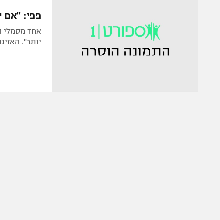
הפועל 
תקנון משתתפים וזוכים בפרסים
פפי: "אם י
הפועל 
תקנון עבור פעילות אלקטרה
אחד מסמלי הע
הפועל 
יותר". האזינו
תקנון עבור פעילות ספורט 1 – "מרלן"
מכבי נ
טניס
בני יהו
גיימינג E-Sports
תנאי שימוש
מדיניות פרטיות
תקנון פעילות ספורט 1
רשיון להקרנה פומבית לבית עסק
הצטרפות לחבילת הערוצים
לוח דרושים – ג'ובנט
תגיות
המגזין