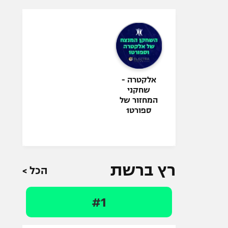
אלקטרה -
שחקני
המחזור של
ספורט1
רץ ברשת
הכל >
#1