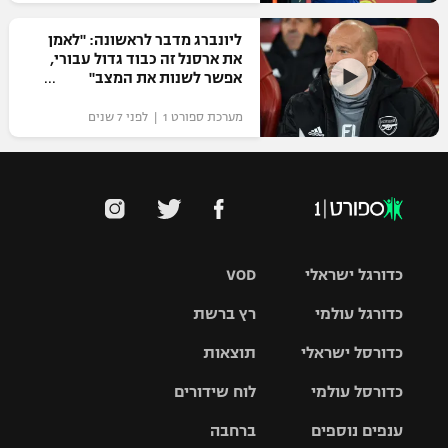
רשיון להקרנה פומבית לבית עסק
ליונברג מדבר לראשונה: "לאמן
את ארסנל זה כבוד גדול עבורי,
הצטרפות לחבילת הערוצים
אפשר לשנות את המצב"
מערכת ספורט 1 | לפני 7 שנים
לוח דרושים – ג'ובנט
תגיות
המגזין
כדורגל ישראלי
VOD
כדורגל עולמי
רץ ברשת
ליגת העל
כדורסל ישראלי
תוצאות
ליגת
ליגה לאומית
האלופות
כדורסל עולמי
לוח שידורים
ליגת ווינר
סל
גביע הטוטו
ענפים נוספים
ברחבה
ליגה
NBA