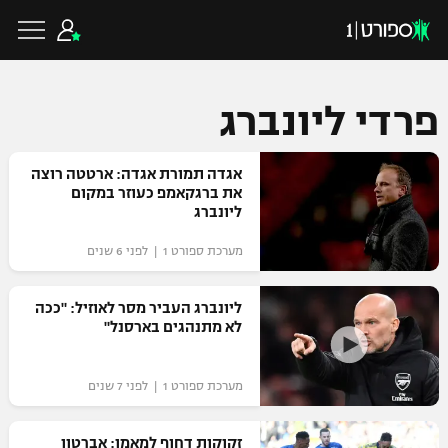
פרדי ליונברג
כדורגל ישראלי
אגדה תמורת אגדה: ארטטה רוצה
את ברגקאמפ כעוזר במקום
ליונברג
ליגת העל
כדורגל עולמי
מערכת ספורט 1 | לפני 6 שנים
ליגה לאומית
ליגת האלופות
ליונברג העביר מסר לאוזיל: "ככה
כדורסל ישראלי
לא מתנהגים בארסנל"
גביע הטוטו
ליגה אירופית
ליגת ווינר סל
ליגיונרים
כדורסל עולמי
מערכת ספורט 1 | לפני 7 שנים
ליגה אנגלית
ליגה לאומית
גביע המדינה
NBA
זקוקות דחוף למאמן: אברטון
ליגה גרמנית
ענפים נוספים