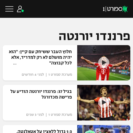
פרננדו יורנטה
כדורגל ישראלי
חלוץ העבר ששיחק עם קיין: "הוא
יהיה מושלם לא רק למדריד, אלא
לכל קבוצה"
ליגת העל
כדורגל עולמי
מערכת ספורט 1 | לפני 4 חודשים
ליגה לאומית
ליגת האלופות
בגיל 37: פרננדו יורנטה הודיע על
כדורסל ישראלי
פרישה מכדורגל
גביע הטוטו
ליגה אירופית
ליגת ווינר סל
ליגיונרים
כדורסל עולמי
מערכת ספורט 1 | לפני 3 שנים
ליגה אנגלית
ליגה לאומית
גביע המדינה
NBA
1:3 גדול ללאציו על אטאלנטה,
ליגה גרמנית
ענפים נוספים