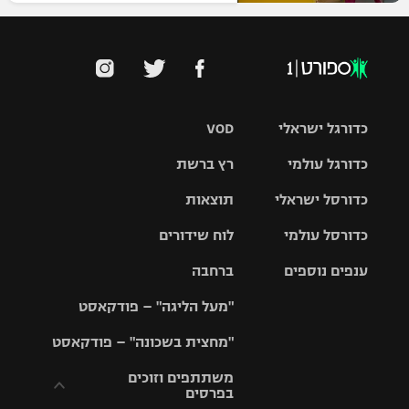
כדורגל ישראלי
VOD
כדורגל עולמי
רץ ברשת
ליגת העל
כדורסל ישראלי
תוצאות
ליגת
ליגה לאומית
האלופות
כדורסל עולמי
לוח שידורים
ליגת ווינר
סל
גביע הטוטו
ענפים נוספים
ברחבה
ליגה
NBA
אירופית
"מעל הליגה" – פודקאסט
ליגה לאומית
ליגיונרים
טניס
יורוליג
ליגה אנגלית
"מחצית בשכונה" – פודקאסט
כדורסל נשים
גביע המדינה
כדוריד
יורוקאפ
ליגה גרמנית
משתתפים וזוכים
בפרסים
מכבי תל
נבחרת
כדורעף