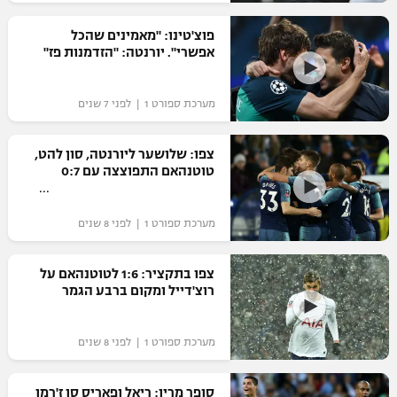
רשיון להקרנה פומבית לבית עסק
פוצ'טינו: "מאמינים שהכל
אפשרי". יורנטה: "הזדמנות פז"
הצטרפות לחבילת הערוצים
מערכת ספורט 1 | לפני 7 שנים
לוח דרושים – ג'ובנט
תגיות
צפו: שלושער ליורנטה, סון להט,
טוטנהאם התפוצצה עם 0:7
המגזין
מערכת ספורט 1 | לפני 8 שנים
צפו בתקציר: 1:6 לטוטנהאם על
רוצ'דייל ומקום ברבע הגמר
מערכת ספורט 1 | לפני 8 שנים
סופר מריו: ריאל ופאריס סן ז'רמן