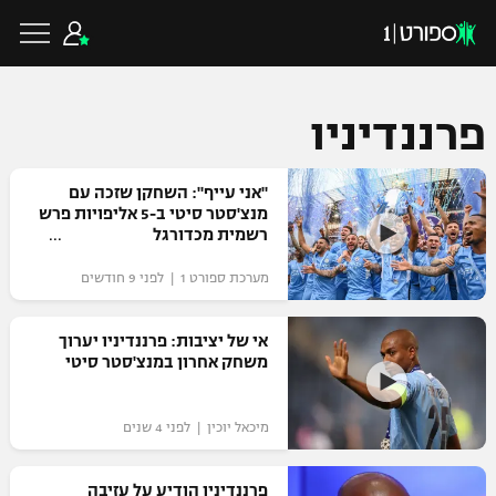
פרננדיניו
כדורגל ישראלי
"אני עייף": השחקן שזכה עם
מנצ'סטר סיטי ב-5 אליפויות פרש
רשמית מכדורגל
ליגת העל
כדורגל עולמי
מערכת ספורט 1 | לפני 9 חודשים
ליגה לאומית
ליגת האלופות
אי של יציבות: פרננדיניו יערוך
כדורסל ישראלי
משחק אחרון במנצ'סטר סיטי
גביע הטוטו
ליגה אירופית
ליגת ווינר סל
ליגיונרים
כדורסל עולמי
מיכאל יוכין | לפני 4 שנים
ליגה אנגלית
ליגה לאומית
גביע המדינה
NBA
פרננדיניו הודיע על עזיבה
ליגה גרמנית
ענפים נוספים