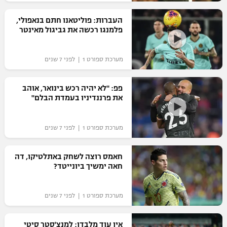
רשיון להקרנה פומבית לבית עסק
העברות: פוליטאנו חתם בנאפולי,
פלמנגו רכשה את גביגול מאינטר
הצטרפות לחבילת הערוצים
מערכת ספורט 1 | לפני 7 שנים
לוח דרושים – ג'ובנט
תגיות
פפ: "לא יהיה רכש בינואר, אוהב
את פרננדיניו בעמדת הבלם"
המגזין
מערכת ספורט 1 | לפני 7 שנים
חאמס רוצה לשחק באתלטיקו, דה
חאה ימשיך ביונייטד?
מערכת ספורט 1 | לפני 7 שנים
אין עוד מלבדו: למנצ'סטר סיטי