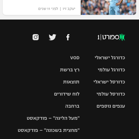
יעקב זיו | לפני 11 שנים
כדורגל ישראלי
VOD
כדורגל עולמי
רץ ברשת
ליגת העל
כדורסל ישראלי
תוצאות
ליגת
ליגה לאומית
האלופות
כדורסל עולמי
לוח שידורים
ליגת ווינר
סל
גביע הטוטו
ענפים נוספים
ברחבה
ליגה
NBA
אירופית
"מעל הליגה" – פודקאסט
ליגה לאומית
ליגיונרים
טניס
יורוליג
ליגה אנגלית
"מחצית בשכונה" – פודקאסט
כדורסל נשים
גביע המדינה
כדוריד