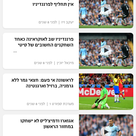
אין תחליף לפרננדיניו
יעקב זיו | לפני 8 שנים
פרננדיניו שב לאוקראינה כאחד
השחקנים החשובים של סיטי
מיכאל יוכין | לפני 8 שנים
לראשונה אי פעם: חצאי גמר ללא
גרמניה, ברזיל וארגנטינה
מערכת ספורט 1 | לפני 8 שנים
אגוארו ודמיצ'ליס לא ישחקו
במחזור הראשון