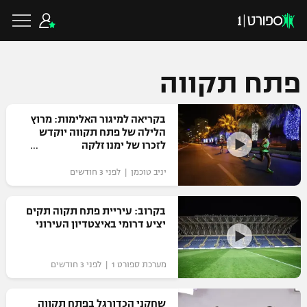
פתח תקווה
כדורגל ישראלי
בקריאה למיגור האלימות: מרוץ
הלילה של פתח תקווה יוקדש
לזכרו של ימנו זלקה
ליגת העל
כדורגל עולמי
יניב טוכמן | לפני 3 חודשים
ליגה לאומית
ליגת האלופות
בקרוב: עיריית פתח תקוה תקים
כדורסל ישראלי
יציע דרומי באיצטדיון העירוני
גביע הטוטו
ליגה אירופית
ליגת ווינר סל
ליגיונרים
כדורסל עולמי
מערכת ספורט 1 | לפני 3 חודשים
ליגה אנגלית
ליגה לאומית
גביע המדינה
NBA
שחקני הכדורגל בפתח תקווה
ליגה גרמנית
ענפים נוספים