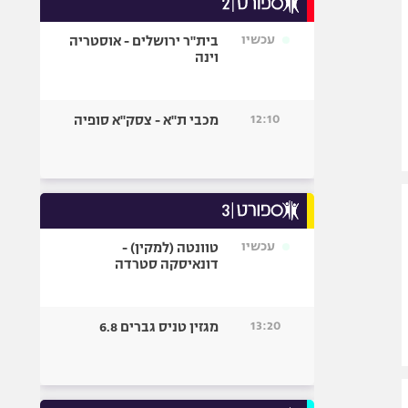
אופניים
עכשיו
בית"ר ירושלים - אוסטריה
ספורט מוטורי
וינה
כדורמים
פוטבול אמריקאי NFL
12:10
מכבי ת"א - צסק"א סופיה
בייסבול MLB
ספורט אתגרי
ואקסטרים
אומנויות לחימה
גיימינג E-Sports
עכשיו
טוונטה (למקין) -
דונאיסקה סטרדה
13:20
מגזין טניס גברים 6.8