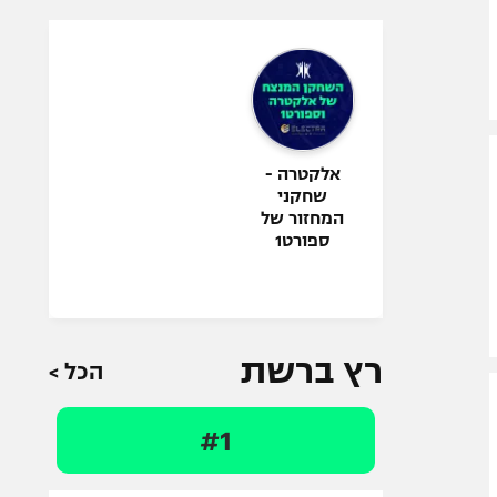
אלקטרה -
שחקני
המחזור של
ספורט1
רץ ברשת
הכל >
#1