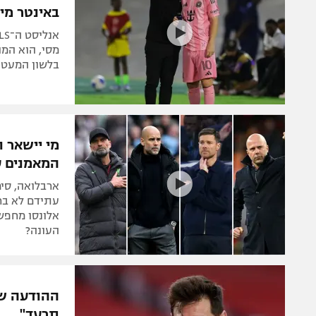
באינטר מי
מסי, הוא המו
בלשון המעטה
מי יישאר 
המאמנים ע
ארבלואה, סימ
עתידם לא ברור
אלונסו מחפשי
העונה?
ההודעה של
תרעד"