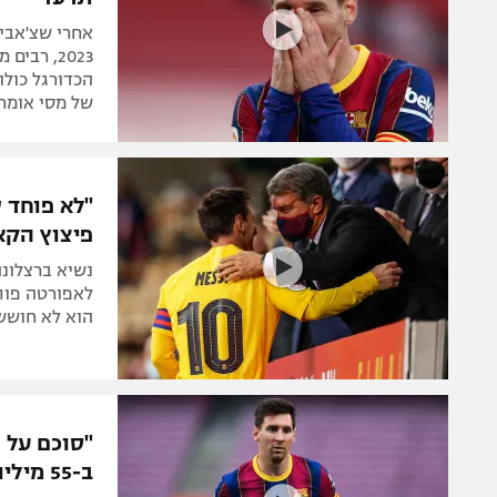
אחרי שצ'אבי 
2023, רב
הכדורגל כולו
של מסי אומר
"לא פוחד 
פיצוץ הק
נשיא ברצלונ
לאפורטה פותח
הוא לא חושש
"סוכם על ח
ב-55 מיליון"