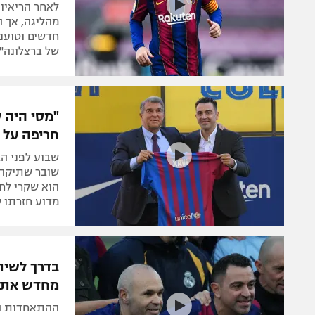
לאחר הריאיון 
מהליגה, אך 
חדשים וטועני
של ברצלונה"
"מסי היה 
חריפה על 
שבוע לפני ה
שובר שתיקה 
הוא שקרי לחל
מדוע חזרתו 
בדרך לשית
מחדש את צ