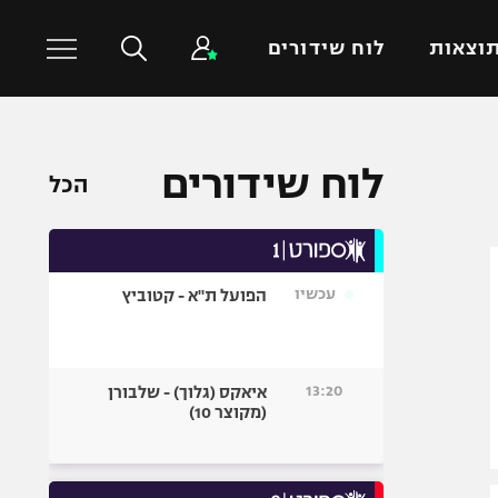
וצאות
לוח שידורים
כדורסל עולמי
ענפים נוספים
לוח שידורים
הכל
NBA
טניס
יורוליג
כדוריד
יורוקאפ
כדורעף
עכשיו
הפועל ת"א - קטוביץ
שחייה
ג'ודו
אגרוף
13:20
איאקס (גלוך) - שלבורן
(מקוצר 10)
ספורט אולימפי
UFC
היאבקות WWE