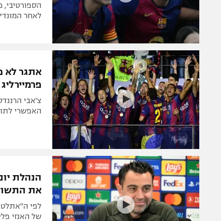
הספורטיבי, מ
לאחר המונדי
אתגר לא פ
פרמיירליג 
צ'אבי הרננדס
האפשרי לתומאס 
הנהלת יוני
את התשוק
של האנזי פלי