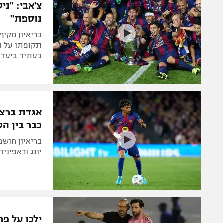
צ'אבי: "ני
נוספת"
בריאיון מקיף
תקופתו על ה
בעתיד ביעד 
אגדת ברצלו
כבר בין הט
בריאיון חושפ
יונג וראפיני
ילכו על פר