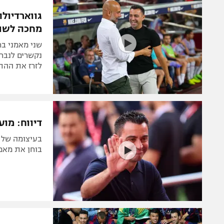
הפועל 
תקנון משתתפים וזוכים בפרסים
גווארדיולה
הפועל 
מחכה לשת
תקנון עבור פעילות אלקטרה
הפועל 
תקנון עבור פעילות ספורט 1 – "מרלן"
שני מאמני בר
מכבי נ
נקשרים לנבחר
טניס
לזרז את ההת
בני יהו
גיימינג E-Sports
תנאי שימוש
דיווח: מוע
מדיניות פרטיות
בעיצומה של "
תקנון פעילות ספורט 1
בוחן את מאמ
רשיון להקרנה פומבית לבית עסק
הצטרפות לחבילת הערוצים
לוח דרושים – ג'ובנט
תגיות
המגזין