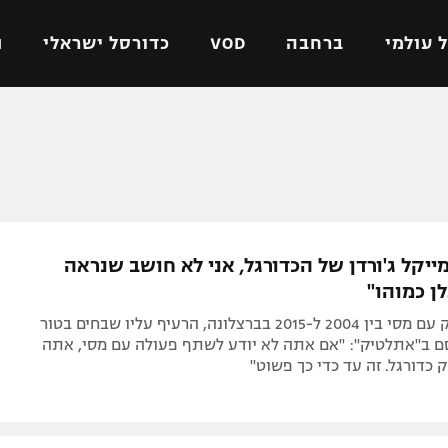
 עולמי
ברחבה
VOD
כדורסל ישראלי
ת
ל ישראלי
כדורגל עולמי
כדורסל ישראלי
על
ליגת האלופות
ליגת ווינר סל
אומית
ליגה אירופית
ליגה לאומית
וטו
ליגה אנגלית
כדורסל נשים
ייקל ג'ורדן של הכדורגל, אני לא חושב שנראה
ים
ליגה גרמנית
מכבי תל אביב
ן כמוהו"
מדינה
ליגה ספרדית
הפועל חולון
צ'אבי, ששיחק עם מסי בין 2004 ל-2015 בברצלונה, הרעיף עליו שבחים בטור
ישראל
ליגה איטלקית
הפועל ירושלים
ם ב"אתלטיק": "אם אתה לא יודע לשתף פעולה עם מסי, אתה
 כדורגל. זה עד כדי כך פשוט"
יפה
ליגה צרפתית
דני אבדיה
רושלים
ליגה הולנדית
ל אביב
ליגה טורקית