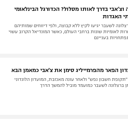
תל אביב
ליגה סינית
 וצ’אבי בדרך לאותו מסלול? הכדורגל הבינלאומי
חיפה
ליגה ברזילאית
י האגדות
באר שבע
ליגות נוספות
צלונה לשעבר יגיעו לקיץ ללא קבוצה, ולפי דיווחים שמותיהם
תניה
ות לאומיות שונות ברחבי העולם, כאשר המונדיאל הקרוב עשוי
פתחויות בעניינם
דה
דון הפאר מהפרמייליג סימן את צ'אבי כמאמן הבא
תקופת חשבון נפש" ולאחר עונה מאכזבת, המועדון הלונדוני
ן ברצלונה לשעבר כמועמד מוביל להמשך הדרך