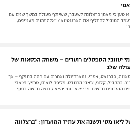
אמי
אנליסט ה־MLS טען כי מאמן ברצלונה לשעבר, ששיתף פעולה במשך שנים עם
עמד המוביל להחליף את הארגנטינאי: "אלה זמנים מעניינים,
"
ומי יעזוב? הספסלים רועדים – משחק הכסאות של
ולה שלב
אונה, פברגאס, אמרי, גווארדיולה ואחרים עם חוזה בתוקף – אך
. במקביל, קלופ, צ'אבי הרננדס, פליפה לואיס, טרזיץ' וצ'אבי
ם מועדונים חדשים. מי יישאר ומי ימצא קבוצה חדשה בסוף
 ליאו מסי תשנה את עתיד המועדון: "ברצלונה