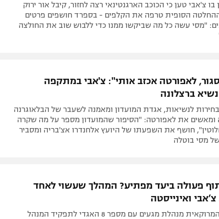
בו צ'אבי טען כי הכוכב הארגנטינאי רצה לחזור, קיבל אור ירוק
ההחלטה הסופית טרפה את הקלפים - בספרד חושפים פרטים
ם: "מסי עשה כל מה שביקשו ממנו כדי ללבוש שוב את החולצה
סגור, לאפורטה אכזב אותי": צ'אבי במתקפה
נשיא ברצלונה
בחירות לנשיאות, אגדת המועדון ומאמנה לשעבר של הבלאוגרנה
ומאשים את לאפורטה: "הסיפור שהמועדון מספר על מה שקרה
וטין", חושף את השפעתו של היועץ אלחנדרו אצ'בריה ומסביר
של מסי בוטלה
וף פעולה ביעד מפתיע? המהלך שעשוי לאחד
’אבי ואינייסטה
ההתאחדות המרוקאית מנהלת מגעים עם מספר 8 האגדי לתפקיד המנהל