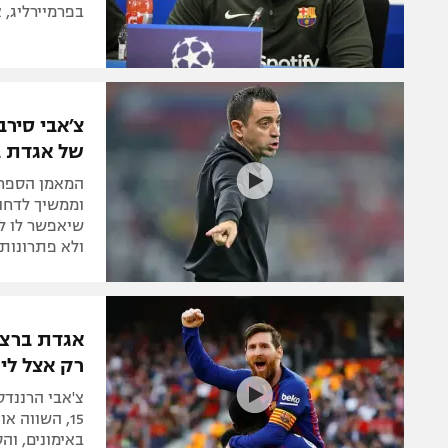
בפרמיירליג,
צ׳אבי סירב
של אגדת ב
המאמן הספרד
וממשיך לדחות
שיאפשר לו לה
ולא פתרונות 
אגדת ברצל
רק אצל ליא
צ'אבי הרננדס
15, השווה 
באימונים, וה