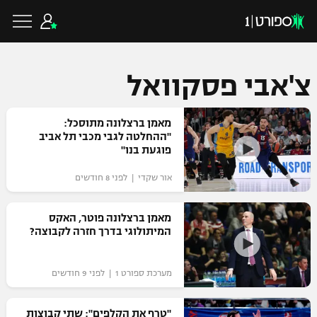
צ'אבי פסקוואל
כדורגל ישראלי
מאמן ברצלונה מתוסכל:
"ההחלטה לגבי מכבי תל אביב
פוגעת בנו"
ליגת העל
כדורגל עולמי
אור שקדי | לפני 8 חודשים
ליגה לאומית
ליגת האלופות
מאמן ברצלונה פוטר, האקס
כדורסל ישראלי
המיתולוגי בדרך חזרה לקבוצה?
גביע הטוטו
ליגה אירופית
ליגת ווינר סל
ליגיונרים
כדורסל עולמי
מערכת ספורט 1 | לפני 9 חודשים
ליגה אנגלית
ליגה לאומית
גביע המדינה
NBA
"טרף את הקלפים": שתי קבוצות
ליגה גרמנית
ענפים נוספים