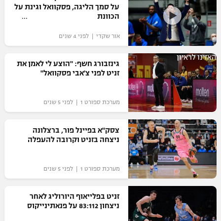
על סמך הליגה, פסקוואל וגינת על
הכוונת
אור שקדי | לפני 4 שנים
האזינו לראיון
גינזבורג חשף: "הוצע לי לאמן את
זניט לפני צ'אבי פסקוואל"
מערכת ספורט 1 | לפני 5 שנים
צסק"א בפיינל פור, ברצלונה
ניצחה בזניט וקרובה להעפלה
מערכת ספורט 1 | לפני 5 שנים
זניט בפלייאוף היורוליג לאחר
ניצחון 83:112 על פנאתינייקוס