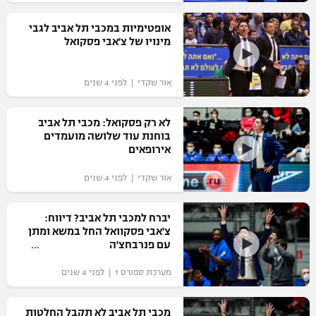
רשיון להקרנה פומבית לבית עסק
אופטימיות במכבי תל אביב לגבי
מינויו של צ'אבי פסקואל
הצטרפות לחבילת הערוצים
אור שקדי | לפני 4 שנים
לוח דרושים – ג'ובנט
תגיות
לא רק פסקואל: מכבי תל אביב
בוחנת עוד שלושה מועמדים
אירופאים
המגזין
אור שקדי | לפני 4 שנים
יברח למכבי תל אביב? דיווח:
צ'אבי פסקוואל החל במשא ומתן
עם פנרבחצ'ה
מערכת ספורט 1 | לפני 4 שנים
מכבי תל אביב לא תקבל החלטות