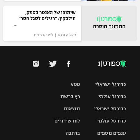
שיתופו של האנטר בספק,
ווילבקין: "רגילים לסגל חסר"
סאשה ורגס | לפני 6 שנים
כדורגל ישראלי
VOD
כדורגל עולמי
רץ ברשת
ליגת העל
כדורסל ישראלי
תוצאות
ליגת
ליגה לאומית
האלופות
כדורסל עולמי
לוח שידורים
ליגת ווינר
סל
גביע הטוטו
ענפים נוספים
ברחבה
ליגה
NBA
אירופית