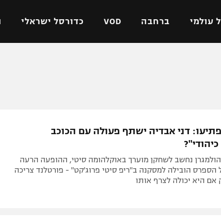
 עולמי
ברחבה
VOD
כדורסל ישראלי
ת
ל ישראלי
כדורגל עולמי
כדורסל ישראלי
על
ליגת האלופות
ליגת ווינר סל
אומית
ליגה אירופית
ליגה לאומית
וטו
ליגה אנגלית
כדורסל נשים
תיעו: דני אבדיה ישתף פעולה עם הכוכב
ים
ליגה גרמנית
מכבי תל אביב
יהודי"?
מדינה
ליגה ספרדית
הפועל חולון
הולמגרן נחשב לשחקן מוערך באוקלהומה סיטי, ההופעה הרעה
ישראל
ליגה איטלקית
הפועל ירושלים
ק 7 מול הספרס הובילה למסקנה ב"ריפ סיטי פרוג'קט" - פורטלנד צריכה
אם היא יכולה לצרף אותו
יפה
ליגה צרפתית
דני אבדיה
רושלים
ליגה הולנדית
ל אביב
ליגה טורקית