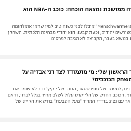
תל אביב
ליגה סינית
אחרי חקירה ממושכת נמצאה הוכחה: כוכב ה-NBA הוא
חיפה
ליגה ברזילאית
באר שבע
ליגות נוספות
בפודקאסט "Menschwarmers" קיבלו לפני כשנה טיפ לפיו שחקן אוקלהומה
תניה
שורשים יהודים, וכעת קבעו: הוא יהודי מבחינה הלכתית. השחקן
בנושא בעבר, הקבוצה לא הגיבה לפרסום
דה
הראשון שלי: מי מתמודד לצד דני אבדיה על
שחק הכוכבים?
זינק למעמד של סופרסטאר, החבר של יוקיץ' כבר לא שומר את
ף, הכוכב החדש של הלייקרס עלול לשלם מחיר בגלל לברון, והאם
ר עם נציג בודד? המדור "מעל הטבעת" בודק את הקייס של