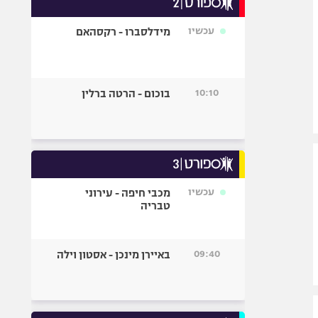
אופניים
עכשיו
מידלסברו - רקסהאם
ספורט מוטורי
כדורמים
פוטבול אמריקאי NFL
10:10
בוכום - הרטה ברלין
בייסבול MLB
ספורט אתגרי
ואקסטרים
אומנויות לחימה
גיימינג E-Sports
עכשיו
מכבי חיפה - עירוני
טבריה
09:40
באיירן מינכן - אסטון וילה