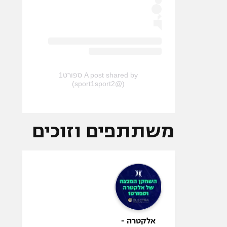
A post shared by ספורט1
(@sport1sport2)
משתתפים וזוכים
אלקטרה -