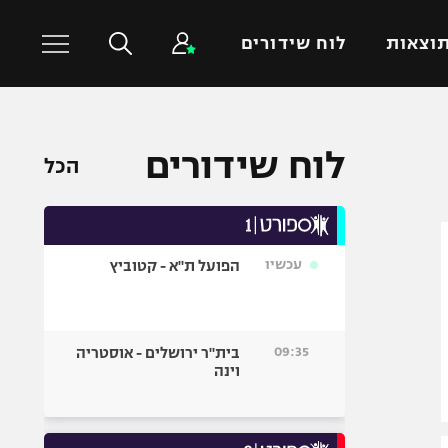
וצאות
לוח שידורים
כדורסל עולמי
ענפים נוספים
לוח שידורים
הכל
NBA
טניס
יורוליג
כדוריד
יורוקאפ
כדורעף
עכשיו
הפועל ת"א - קטוביץ
שחייה
ג'ודו
אגרוף
09:35
בית"ר ירושלים - אוסטריה
וינה
ספורט אולימפי
UFC
היאבקות WWE