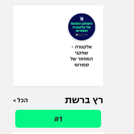
אלקטרה -
שחקני
המחזור של
ספורט1
רץ ברשת
הכל >
#1