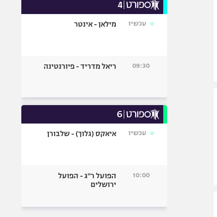
עכשיו
מילאן - אינטר
09:30
ריאל מדריד - פיורנטינה
עכשיו
איאקס (גלוך) - שלבורן
10:00
הפועל ר"ג - הפועל
ירושלים