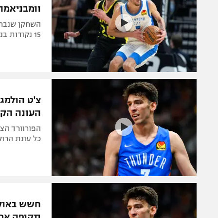
וומבניאמה
15 נקודות בניצחון אוקלהומה סיטי, 18 נקודות לברנדון מילר
צ'ט הולמג
העונה הקר
הפורוורד הצע
כל עונת הרוק
חשש באוקל
תקופה ארו