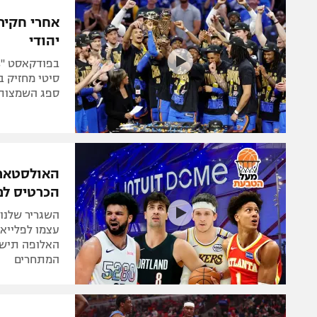
הפועל 
תקנון משתתפים וזוכים בפרסים
הפועל 
יהודי
תקנון עבור פעילות אלקטרה
הפועל 
תקנון עבור פעילות ספורט 1 – "מרלן"
מכבי נ
סיטי מחזיק ב
טניס
ספג השמצות 
בני יהו
גיימינג E-Sports
תנאי שימוש
האולסטאר 
מדיניות פרטיות
הכרטיס למ
תקנון פעילות ספורט 1
השגריר שלנו 
רשיון להקרנה פומבית לבית עסק
עצמו לפלייאו
האלופה תישא
הצטרפות לחבילת הערוצים
המתחרים
לוח דרושים – ג'ובנט
תגיות
המגזין