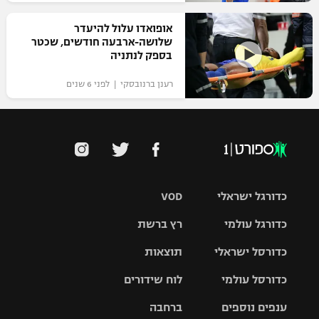
אופואדו עלול להיעדר
שלושה-ארבעה חודשים, שכטר
בספק לנתניה
רענן ברנובסקי | לפני 6 שנים
כדורגל ישראלי
VOD
כדורגל עולמי
רץ ברשת
ליגת העל
כדורסל ישראלי
תוצאות
ליגת
ליגה לאומית
האלופות
כדורסל עולמי
לוח שידורים
ליגת ווינר
סל
גביע הטוטו
ענפים נוספים
ברחבה
ליגה
NBA