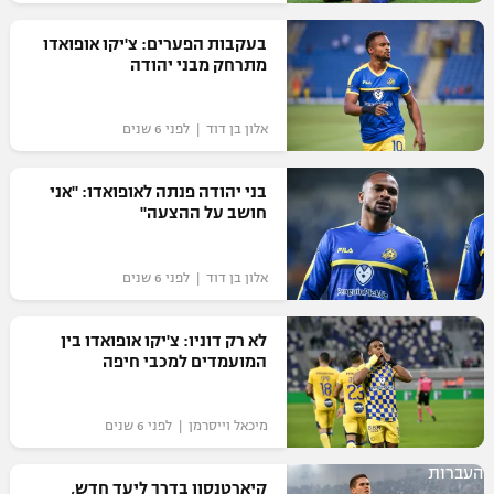
רשיון להקרנה פומבית לבית עסק
בעקבות הפערים: צ'יקו אופואדו
מתרחק מבני יהודה
הצטרפות לחבילת הערוצים
אלון בן דוד | לפני 6 שנים
לוח דרושים – ג'ובנט
תגיות
בני יהודה פנתה לאופואדו: "אני
חושב על ההצעה"
המגזין
אלון בן דוד | לפני 6 שנים
לא רק דוניו: צ'יקו אופואדו בין
המועמדים למכבי חיפה
מיכאל וייסרמן | לפני 6 שנים
העברות
קיארטנסון בדרך ליעד חדש,