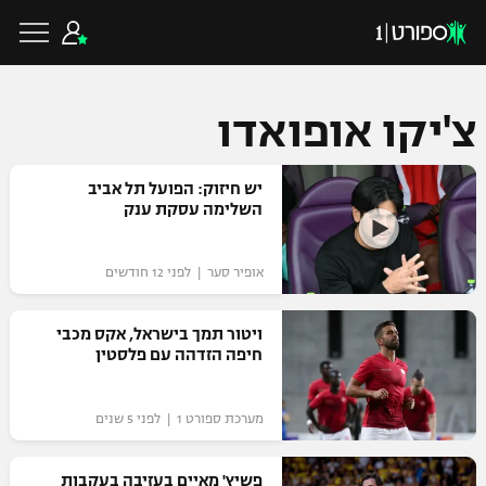
צ'יקו אופואדו
כדורגל ישראלי
יש חיזוק: הפועל תל אביב
השלימה עסקת ענק
ליגת העל
כדורגל עולמי
אופיר סער | לפני 12 חודשים
ליגה לאומית
ליגת האלופות
ויטור תמך בישראל, אקס מכבי
כדורסל ישראלי
חיפה הזדהה עם פלסטין
גביע הטוטו
ליגה אירופית
ליגת ווינר סל
ליגיונרים
כדורסל עולמי
מערכת ספורט 1 | לפני 5 שנים
ליגה אנגלית
ליגה לאומית
גביע המדינה
NBA
פשיץ' מאיים בעזיבה בעקבות
ליגה גרמנית
ענפים נוספים