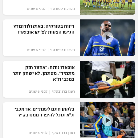
מערכת ספורט 1 | לפני 6 שנים
דיווח בטורקיה: פאוק ולודוגורץ
הגישו הצעות לצ'יקו אופואדו
מערכת ספורט 1 | לפני 6 שנים
אופאדו נותח: "אחזור חזק
מתמיד". מסתמן: לא ישחק יותר
במכבי ת"א
רענן ברנובסקי | לפני 6 שנים
בלקמן חתם לשנתיים, אך מכבי
ת"א תוכל להיפרד ממנו בקיץ
רענן ברנובסקי | לפני 6 שנים