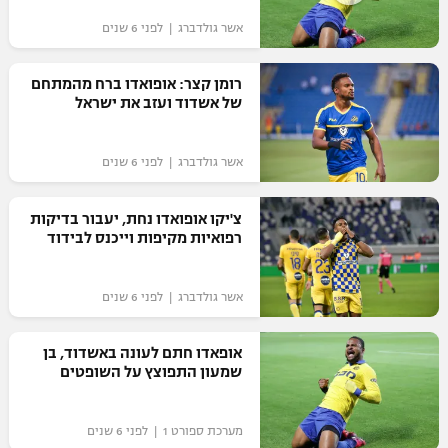
"מחצית בשכונה" – פודקאסט
אשר גולדברג | לפני 6 שנים
אופניים
רומן קצר: אופואדו ברח מהמתחם
ספורט מוטורי
משתתפים וזוכים בפרסים
של אשדוד ועזב את ישראל
כדורמים
תקנון משתתפים וזוכים בפרסים
טניס
אשר גולדברג | לפני 6 שנים
פוטבול אמריקאי NFL
תקנון עבור פעילות אלקטרה
צ'יקו אופואדו נחת, יעבור בדיקות
גיימינג E-Sports
בייסבול MLB
רפואיות מקיפות וייכנס לבידוד
תקנון עבור פעילות ספורט 1 – "מרלן"
ספורט אתגרי ואקסטרים
תנאי שימוש
אשר גולדברג | לפני 6 שנים
אומנויות לחימה
אופאדו חתם לעונה באשדוד, בן
מדיניות פרטיות
שמעון התפוצץ על השופטים
גיימינג E-Sports
תקנון פעילות ספורט 1
מערכת ספורט 1 | לפני 6 שנים