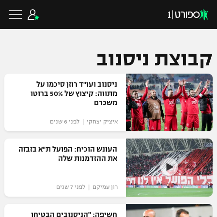
קבוצת ניסנוב
כדורגל ישראלי
ניסנוב ועו"ד רוזן סיכמו על
מתווה: קיצוץ של 50% ברוטו
משכרם
ליגת העל
כדורגל עולמי
איציק יצחקי | לפני 6 שנים
ליגה לאומית
ליגת האלופות
העונש הוכיח: הפועל ת"א בזבזה
כדורסל ישראלי
את ההזדמנות שלה
גביע הטוטו
ליגה אירופית
ליגת ווינר סל
ליגיונרים
כדורסל עולמי
רון עמיקם | לפני 7 שנים
ליגה אנגלית
ליגה לאומית
גביע המדינה
NBA
חשיפה: "הניסנובים הבטיחו
ליגה גרמנית
ענפים נוספים