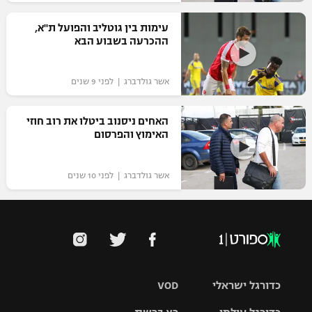
רשיון להקרנה פומבית לבית עסק
עימות בין גוטליב והפועל ת"א,
ההכרעה בשבוע הבא
הצטרפות לחבילת הערוצים
אשר גולדברג | לפני 9 שנים
לוח דרושים – ג'ובנט
תגיות
האחים ניסנוב ביטלו את רוב חוזי
האימוץ והפרסום
המגזין
אשר גולדברג | לפני 10 שנים
כדורגל ישראלי
VOD