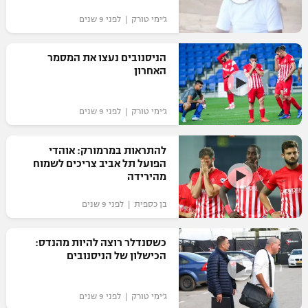
"מחצית בשכונה" – פודקאסט
ג׳ימי טורק | לפני 9 שנים
אופניים
הניסנובים נעצו את המסמר
ספורט מוטורי
משתתפים וזוכים בפרסים
האחרון
כדורמים
תקנון משתתפים וזוכים בפרסים
טניס
ג׳ימי טורק | לפני 9 שנים
פוטבול אמריקאי NFL
תקנון עבור פעילות אלקטרה
להתראות במרמורק: אוהדי
גיימינג E-Sports
בייסבול MLB
הפועל תל אביב צריכים לשמוח
תקנון עבור פעילות ספורט 1 – "מרלן"
מהירידה
ספורט אתגרי ואקסטרים
תנאי שימוש
בן כספית | לפני 9 שנים
אומנויות לחימה
כשסנדלר רוצה להיות מהנדס:
מדיניות פרטיות
הכישלון של הניסנובים
גיימינג E-Sports
תקנון פעילות ספורט 1
ג׳ימי טורק | לפני 9 שנים