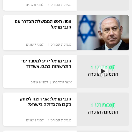
מערכת ספורט 1 | לפני 6 שנים
"מחצית בשכונה" – פודקאסט
אופניים
צפו: ראש הממשלה מכדרר עם
ספורט מוטורי
קובי מויאל
משתתפים וזוכים בפרסים
כדורמים
מערכת ספורט 1 | לפני 7 שנים
תקנון משתתפים וזוכים בפרסים
טניס
פוטבול אמריקאי NFL
תקנון עבור פעילות אלקטרה
קובי מויאל יגיע למספר ימי
התרשמות במ.ס. אשדוד
גיימינג E-Sports
בייסבול MLB
תקנון עבור פעילות ספורט 1 – "מרלן"
ספורט אתגרי ואקסטרים
אשר גולדברג | לפני 8 שנים
תנאי שימוש
אומנויות לחימה
קובי מויאל: אני רוצה לשחק
בקבוצה גדולה בישראל
מדיניות פרטיות
גיימינג E-Sports
מערכת ספורט 1 | לפני 8 שנים
תקנון פעילות ספורט 1