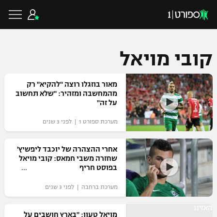
קובי מויאל
כדורגל ישראלי
מאור בוזגלו רוצה "להקיא" רק
מהמחשבה ומזהיר: "שלא תחשוב
על זה"
ליגת העל
כדורגל עולמי
מערכת ספורט 1 | לפני 3 שנים
ליגה לאומית
ליגת האלופות
אחרי ההצהרה של יוכבד ליפשיץ'
כדורסל ישראלי
שחזרה משבי חמאס: קובי מויאל
גביע הטוטו
בפוסט חריף
ליגה אירופית
ליגת ווינר סל
ליגיונרים
כדורסל עולמי
מערכת ברחבה | לפני 3 שנים
ליגה אנגלית
ליגה לאומית
גביע המדינה
האזינו
NBA
מויאל טעון: "בארץ חושבים על
ליגה גרמנית
ענפים נוספים