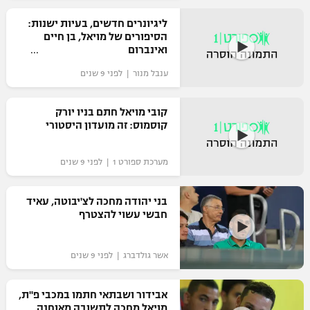
ליגיונרים חדשים, בעיות ישנות:
הסיפורים של מויאל, בן חיים
ואינברום
ענבל מנור | לפני 9 שנים
קובי מויאל חתם בניו יורק
קוסמוס: זה מועדון היסטורי
מערכת ספורט 1 | לפני 9 שנים
בני יהודה מחכה לצ'יבוטה, עאיד
חבשי עשוי להצטרף
אשר גולדברג | לפני 9 שנים
אבידור ושבתאי חתמו במכבי פ"ת,
מויאל מחכה לתשובה מאוחנה