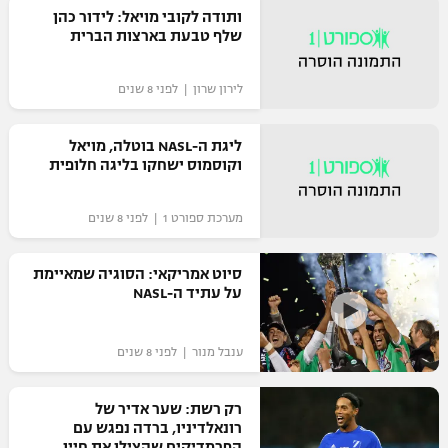
ותודה לקובי מויאל: לידור כהן
רשיון להקרנה פומבית לבית עסק
שלף טבעת בארצות הברית
הצטרפות לחבילת הערוצים
לירון שרון | לפני 8 שנים
לוח דרושים – ג'ובנט
ליגת ה-NASL בוטלה, מויאל
וקוסמוס ישחקו בליגה חלופית
תגיות
המגזין
מערכת ספורט 1 | לפני 8 שנים
סיוט אמריקאי: הסוגיה שמאיימת
על עתיד ה-NASL
ענבל מנור | לפני 8 שנים
רק רשת: שער אדיר של
רונאלדיניו, ברדה נפגש עם
הפרמדיקים שהצילו את חייו