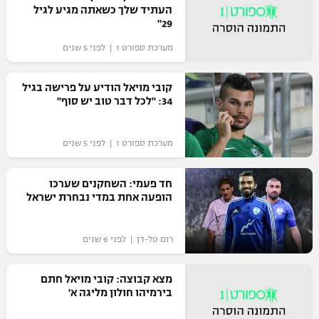
העתיד שלך כשאתה מגיע לגיל
כדורסל נשים
נבחרת ישראל
29"
יורוליג
ליגה ספרדית
טניס
VOD
מכבי תל אביב
מערכת ספורט 1 | לפני 5 שנים
מכבי חיפה
יורוקאפ
ליגה איטלקית
כדוריד
הפועל חולון
בית"ר ירושלים
קובי מויאל הודיע על פרישה בגיל
רץ ברשת
ליגה צרפתית
34: "לכל דבר טוב יש סוף"
כדורעף
הפועל ירושלים
מכבי תל אביב
ליגה הולנדית
שחייה
תוצאות
מערכת ספורט 1 | לפני 5 שנים
דני אבדיה
הפועל תל אביב
ליגה טורקית
ג'ודו
חד פעמי: השחקנים שערכו
הפועל חיפה
לוח שידורים
הופעה אחת במדי נבחרת ישראל
ליגה סינית
אגרוף
הפועל באר שבע
ליגה ברזילאית
ברחבה
רום טל-דן | לפני 6 שנים
ספורט אולימפי
מכבי נתניה
ליגות נוספות
מצא קבוצה: קובי מויאל חתם
UFC
"מעל הליגה" – פודקאסט
בני יהודה
בירמיהו חולון מליגה א'
היאבקות WWE