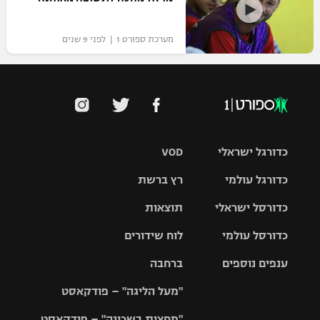
מערכת ספורט 1 | לפני 9 שנים
כדורגל ישראלי
VOD
כדורגל עולמי
רץ ברשת
ליגת העל
כדורסל ישראלי
תוצאות
ליגת
ליגה לאומית
האלופות
כדורסל עולמי
לוח שידורים
ליגת ווינר
סל
גביע הטוטו
ענפים נוספים
ברחבה
ליגה
NBA
אירופית
"מעל הליגה" – פודקאסט
ליגה לאומית
ליגיונרים
טניס
יורוליג
ליגה אנגלית
"מחצית בשכונה" – פודקאסט