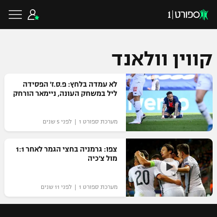
קווין וולאנד
כדורגל ישראלי
לא עמדה בלחץ: פ.ס.ז' הפסידה
ליל במשחק העונה, ניימאר הורחק
ליגת העל
כדורגל עולמי
מערכת ספורט 1 | לפני 5 שנים
ליגה לאומית
ליגת האלופות
צפו: גרמניה בחצי הגמר לאחר 1:1
כדורסל ישראלי
מול צ'כיה
גביע הטוטו
ליגה אירופית
ליגת ווינר סל
ליגיונרים
כדורסל עולמי
מערכת ספורט 1 | לפני 11 שנים
ליגה אנגלית
ליגה לאומית
גביע המדינה
NBA
ליגה גרמנית
ענפים נוספים