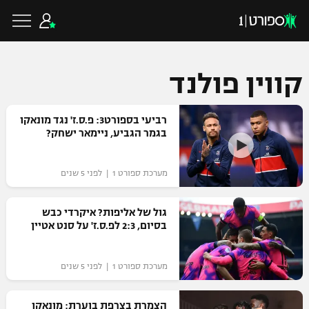
קווין פולנד
כדורגל ישראלי
רביעי בספורט3: פ.ס.ז' נגד מונאקו
בגמר הגביע, ניימאר ישחק?
ליגת העל
כדורגל עולמי
מערכת ספורט 1 | לפני 5 שנים
ליגה לאומית
ליגת האלופות
גול של אליפות? איקרדי כבש
כדורסל ישראלי
בסיום, 2:3 לפ.ס.ז' על סנט אטיין
גביע הטוטו
ליגה אירופית
ליגת ווינר סל
ליגיונרים
כדורסל עולמי
מערכת ספורט 1 | לפני 5 שנים
ליגה אנגלית
ליגה לאומית
גביע המדינה
NBA
הצמרת בצרפת בוערת: מונאקו
ליגה גרמנית
ענפים נוספים