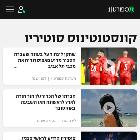
קונסטנטינוס סוטיריו
כדורגל ישראלי
שחקן ליגת העל בעונה שעברה
הסביר מדוע פאפוס תדיח את
מכבי תל אביב
ליגת העל
כדורגל עולמי
מערכת ספורט 1 | לפני שנה 1
ליגה לאומית
ליגת האלופות
חברתו של הכדורגלן הזר חזרה
כדורסל ישראלי
לארץ לראשונה מאז השבעה
גביע הטוטו
באוקטובר
ליגה אירופית
ליגת ווינר סל
ליגיונרים
כדורסל עולמי
לירון שרון | לפני 2 שנים
ליגה אנגלית
ליגה לאומית
גביע המדינה
NBA
סוטיריו הודיע לראשי סכנין
ליגה גרמנית
ענפים נוספים