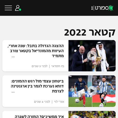
קטאר 2022
כדורגל ישראלי
ההצגה הגדולה בתבל: שנה אחרי,
העיוות מהמונדיאל בקטאר צורב
מתמיד
ליגת העל
כדורגל עולמי
פז חסדאי | לפני 3 שנים
ליגה לאומית
ליגת האלופות
ביטחון עצמי מול רגש ההמונים:
כדורסל ישראלי
דוחא נערכת לגמר בין ארגנטינה
גביע הטוטו
לצרפת
ליגה אירופית
ליגת ווינר סל
ליגיונרים
כדורסל עולמי
אורי לוי | לפני 4 שנים
ליגה אנגלית
ליגה לאומית
גביע המדינה
NBA
איך ממשיכים? החזרה לשגרה
ליגה גרמנית
ענפים נוספים