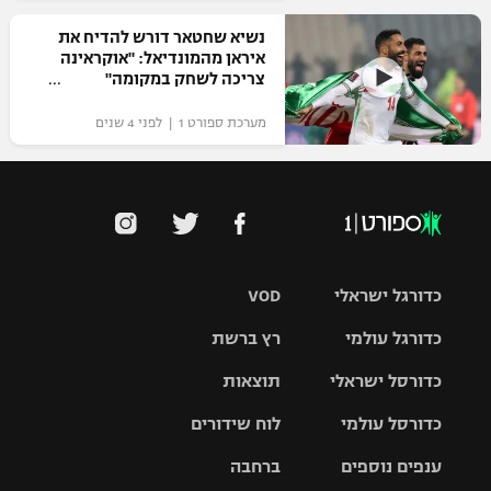
נשיא שחטאר דורש להדיח את
איראן מהמונדיאל: "אוקראינה
צריכה לשחק במקומה"
מערכת ספורט 1 | לפני 4 שנים
כדורגל ישראלי
VOD
כדורגל עולמי
רץ ברשת
ליגת העל
כדורסל ישראלי
תוצאות
ליגת
ליגה לאומית
האלופות
כדורסל עולמי
לוח שידורים
ליגת ווינר
סל
גביע הטוטו
ענפים נוספים
ברחבה
ליגה
NBA
אירופית