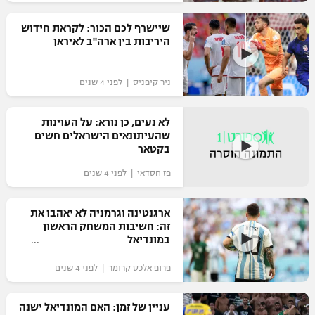
רשיון להקרנה פומבית לבית עסק
שיישרף לכם הכור: לקראת חידוש
היריבות בין ארה"ב לאיראן
הצטרפות לחבילת הערוצים
ניר קיפניס | לפני 4 שנים
לוח דרושים – ג'ובנט
תגיות
לא נעים, כן נורא: על העוינות
שהעיתונאים הישראלים חשים
בקטאר
המגזין
פז חסדאי | לפני 4 שנים
ארגנטינה וגרמניה לא יאהבו את
זה: חשיבות המשחק הראשון
במונדיאל
פרופ אלכס קרומר | לפני 4 שנים
עניין של זמן: האם המונדיאל ישנה