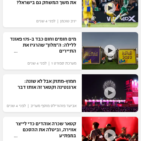
את משך המשחק גם בישראל?
יניב טוכמן | לפני 4 שנים
מים חומים וחום כבד ב-175 פאונד
ללילה: ה"מלון" שהרגיז את
התיירים
מערכת ספורט 1 | לפני 4 שנים
חמוץ-מתוק אבל לא שונה:
ארגנטינה וקטאר זה אותו דבר
אביעד פוהורילס מוסף מעריב | לפני 4 שנים
קטאר שכרה אוהדים כדי לייצר
אווירה, וביטלה את ההסכם
במפתיע