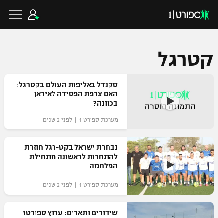
קטרגל
כדורגל ישראלי
סקנדל באליפות העולם בקטרגל:
האם צרפת הפסידה לאיראן
בכוונה?
ליגת העל
כדורגל עולמי
מערכת ספורט 1 | לפני 2 שנים
ליגה לאומית
ליגת האלופות
נבחרת ישראל בקט-רגל חוזרת
כדורסל ישראלי
להתחרות לראשונה מתחילת
גביע הטוטו
המלחמה
ליגה אירופית
ליגת ווינר סל
ליגיונרים
כדורסל עולמי
מערכת ספורט 1 | לפני 2 שנים
ליגה אנגלית
ליגה לאומית
גביע המדינה
שידורים ותארים: ערוץ ספורט1
NBA
ליגה גרמנית
ענפים נוספים