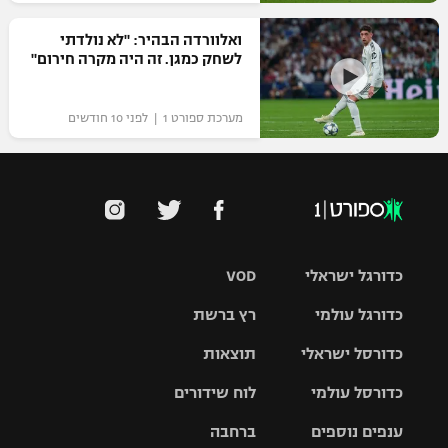
ואלוורדה הבהיר: "לא נולדתי
לשחק כמגן. זה היה מקרה חירום"
מערכת ספורט 1 | לפני 10 חודשים
כדורגל ישראלי
VOD
כדורגל עולמי
רץ ברשת
ליגת העל
כדורסל ישראלי
תוצאות
ליגת
ליגה לאומית
האלופות
כדורסל עולמי
לוח שידורים
ליגת ווינר
סל
גביע הטוטו
ענפים נוספים
ברחבה
ליגה
NBA