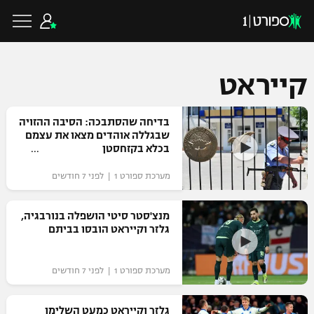
קייראט
כדורגל ישראלי
בדיחה שהסתבכה: הסיבה ההזויה
שבגללה אוהדים מצאו את עצמם
בכלא בקזחסטן
ליגת העל
כדורגל עולמי
מערכת ספורט 1 | לפני 7 חודשים
ליגה לאומית
ליגת האלופות
מנצ'סטר סיטי הושפלה בנורבגיה,
כדורסל ישראלי
גלזר וקייראט הובסו בביתם
גביע הטוטו
ליגה אירופית
ליגת ווינר סל
ליגיונרים
כדורסל עולמי
מערכת ספורט 1 | לפני 7 חודשים
ליגה אנגלית
ליגה לאומית
גביע המדינה
NBA
גלזר וקייראט כמעט השלימו
ליגה גרמנית
ענפים נוספים