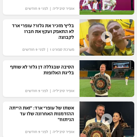
"מחצית בשכונה" – פודקאסט
אופיר סיביליה | לפני 9 חודשים
אופניים
בליץ' מזכיר את גלזר? עופרי ארד
ספורט מוטורי
משתתפים וזוכים בפרסים
לא התאפק ועקץ את חברו
לקבוצה
כדורמים
תקנון משתתפים וזוכים בפרסים
טניס
מערכת ספורט 1 | לפני 9 חודשים
פוטבול אמריקאי NFL
תקנון עבור פעילות אלקטרה
הסיבה שבגללה דן גלזר לא שותף
גיימינג E-Sports
בייסבול MLB
בליגת האלופות
תקנון עבור פעילות ספורט 1 – "מרלן"
ספורט אתגרי ואקסטרים
תנאי שימוש
אופיר סיביליה | לפני 9 חודשים
אומנויות לחימה
אשתו של עופרי ארד: "זאת הייתה
מדיניות פרטיות
ההזדמנות האחרונה שלו עד
גיימינג E-Sports
הניתוח"
תקנון פעילות ספורט 1
אופיר סיביליה | לפני 9 חודשים