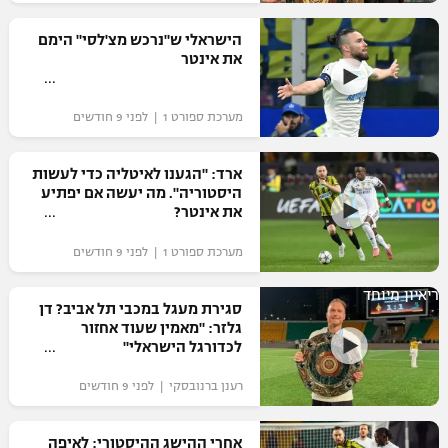
רשיון להקרנה פומבית לבית עסק
הישראלי ש"נרכש מצ'לסי" הימם
את אינטר
הצטרפות לחבילת הערוצים
מערכת ספורט 1 | לפני 9 חודשים
לוח דרושים – ג'ובנט
תגיות
ארד: "הגענו לאיטליה כדי לעשות
היסטוריה". מה יעשה אם יפתיע
את אינטר?
המגזין
מערכת ספורט 1 | לפני 9 חודשים
ריאיון מיוחד
סגירת מעגל במכבי תל אביב? דן
גלזר: "מאמין שעוד אחזור
לכדורגל הישראלי"
רענן ברנובסקי | לפני 9 חודשים
אחרי ההישג ההיסטורי: לאיפה