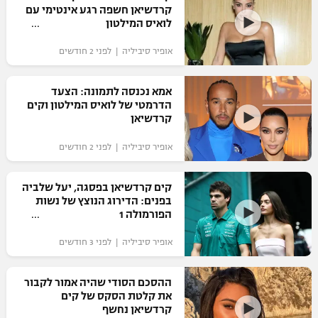
קרדשיאן חשפה רגע אינטימי עם
כדורסל נשים
נבחרת ישראל
לואיס המילטון
יורוליג
ליגה ספרדית
טניס
VOD
מכבי תל אביב
מכבי חיפה
אופיר סיביליה | לפני 2 חודשים
יורוקאפ
ליגה איטלקית
כדוריד
הפועל חולון
בית"ר ירושלים
אמא נכנסה לתמונה: הצעד
רץ ברשת
ליגה צרפתית
הדרמטי של לואיס המילטון וקים
כדורעף
הפועל ירושלים
קרדשיאן
מכבי תל אביב
ליגה הולנדית
שחייה
תוצאות
אופיר סיביליה | לפני 2 חודשים
דני אבדיה
הפועל תל אביב
ליגה טורקית
ג'ודו
קים קרדשיאן בפסגה, יעל שלביה
הפועל חיפה
לוח שידורים
בפנים: הדירוג הנוצץ של נשות
ליגה סינית
אגרוף
הפורמולה 1
הפועל באר שבע
ליגה ברזילאית
ברחבה
אופיר סיביליה | לפני 3 חודשים
ספורט אולימפי
מכבי נתניה
ליגות נוספות
UFC
ההסכם הסודי שהיה אמור לקבור
"מעל הליגה" – פודקאסט
בני יהודה
את קלטת הסקס של קים
קרדשיאן נחשף
היאבקות WWE