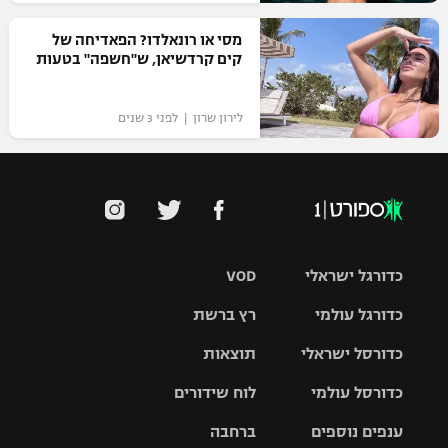
מסי או רונאלדו? הפאדיחה של
קים קרדשיאן, ש"חשפה" בטעות
לירון שרון | לפני 3 שנים
כדורגל ישראלי
VOD
כדורגל עולמי
רץ ברשת
ליגת העל
כדורסל ישראלי
תוצאות
ליגת
ליגה לאומית
האלופות
כדורסל עולמי
לוח שידורים
ליגת ווינר
סל
גביע הטוטו
ענפים נוספים
ברחבה
ליגה
NBA