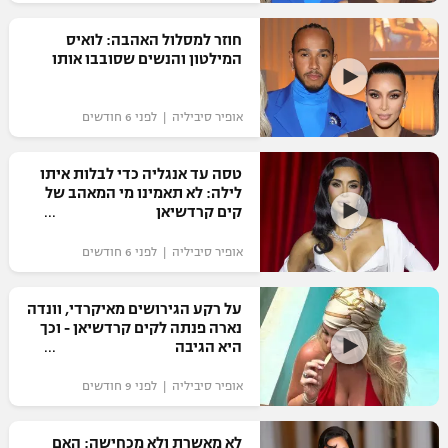
רשיון להקרנה פומבית לבית עסק
חוזר למסלול האהבה: לואיס
המילטון והנשים שסובבו אותו
הצטרפות לחבילת הערוצים
אופיר סיביליה | לפני 6 חודשים
לוח דרושים – ג'ובנט
תגיות
טסה עד אנגליה כדי לבלות איתו
לילה: לא תאמינו מי המאהב של
קים קרדשיאן
המגזין
אופיר סיביליה | לפני 6 חודשים
על רקע הגירושים מאיקרדי, וונדה
נארה פנתה לקים קרדשיאן - וכך
היא הגיבה
אופיר סיביליה | לפני 9 חודשים
לא מאשרת ולא מכחישה: האם