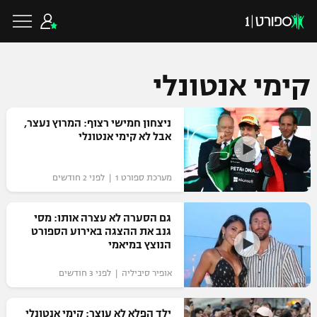
קימי אנטונלי
כדורגל ישראלי
ניצחון חמישי רצוף: המרוץ נעצר,
אבל לא קימי אנטונלי
ליגת העל
כדורגל עולמי
מערכת ספורט 1 | לפני 2 חודשים
ליגה לאומית
ליגת האלופות
גם הסערה לא עצרה אותו: מסי
כדורסל ישראלי
גנב את ההצגה באירוע הספורט
גביע הטוטו
הנוצץ במיאמי
ליגה אירופית
ליגת ווינר סל
ליגיונרים
כדורסל עולמי
אופיר סיביליה | לפני 3 חודשים
ליגה אנגלית
ליגה לאומית
גביע המדינה
NBA
ילד הפלא לא עוצר: קימי אנטונלי
ליגה גרמנית
ענפים נוספים