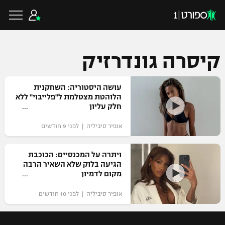
קיסרה גונדרזיק
כדורגל ישראלי
עושה היסטוריה: השחקנית
הלוהטת מצטלמת ל"פלייבוי" ללא
חלק עליון
ליגת העל
כדורגל עולמי
אופיר סיביליה | לפני 9 חודשים
ליגה לאומית
ליגת האלופות
ויתרה על המכנסיים: הכוכבת
כדורסל ישראלי
הגיעה בלוק שלא השאיר הרבה
גביע הטוטו
מקום לדמיון
ליגה אירופית
ליגת ווינר סל
ליגיונרים
כדורסל עולמי
אופיר סיביליה | לפני 10 חודשים
ליגה אנגלית
ליגה לאומית
גביע המדינה
NBA
ליגה גרמנית
ענפים נוספים