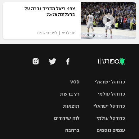
רשיון להקרנה פומבית לבית עסק
צפו: ריאל מדריד גברה על
ברצלונה 72:78
הצטרפות לחבילת הערוצים
יוני לביא | לפני 11 שנים
לוח דרושים – ג'ובנט
תגיות
המגזין
כדורגל ישראלי
VOD
כדורגל עולמי
רץ ברשת
ליגת העל
כדורסל ישראלי
תוצאות
ליגת
ליגה לאומית
האלופות
כדורסל עולמי
לוח שידורים
ליגת ווינר
סל
גביע הטוטו
ענפים נוספים
ברחבה
ליגה
NBA
אירופית