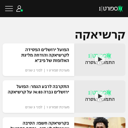
קרשיאקה
כדורגל ישראלי
הפועל ירושלים הפסידה
לקרשיאקה והודחה מליגת
האלופות של פיב"א
ליגת העל
כדורגל עולמי
מערכת ספורט 1 | לפני 2 שנים
ליגה לאומית
ליגת האלופות
התקרבה לרבע הגמר: הפועל
כדורסל ישראלי
ירושלים גברה 74:83 על קרשיאקה
גביע הטוטו
ליגה אירופית
ליגת ווינר סל
מערכת ספורט 1 | לפני 3 שנים
ליגיונרים
כדורסל עולמי
ליגה אנגלית
ליגה לאומית
גביע המדינה
בקרשיאקה חשפו: הסיבה
NBA
ליגה גרמנית
ענפים נוספים