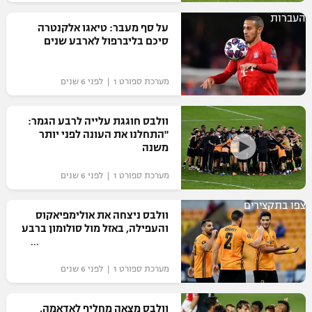
רשיון להקרנה פומבית לבית עסק
העברות
על סף מעבר: טיאגו אלקנטרה
סיכם בליברפול לארבע שנים
הצטרפות לחבילת הערוצים
מערכת ספורט 1 | לפני 6 שנים
לוח דרושים – ג'ובנט
תגיות
וולבס חוגגת עלייה לרבע הגמר:
"התחלנו את העונה לפני יותר
משנה
המגזין
מערכת ספורט 1 | לפני 6 שנים
צפו בתקצירים
וולבס ניצחה את אולימפיאקוס
והעפילה, באזל מול סולומון ברבע
מערכת ספורט 1 | לפני 6 שנים
וולבס מצאה מחליף לאדאמה,