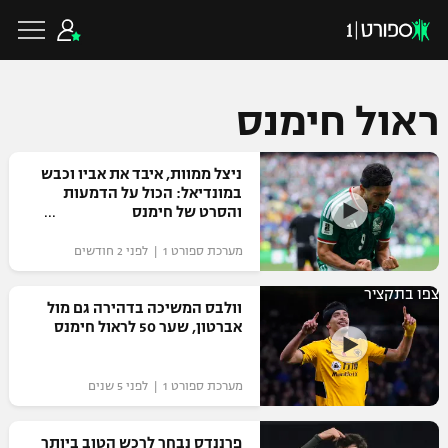
ראול חימנס
כדורגל ישראלי
ניצל ממוות, איבד את אביו וכבש
במונדיאל: הכול על הדמעות
והסרט של חימנס
ליגת העל
כדורגל עולמי
מערכת ספורט 1 | לפני 2 חודשים
ליגה לאומית
צפו בתקציר
ליגת האלופות
וולבס המשיכה בדהירה גם מול
כדורסל ישראלי
אברטון, שער 50 לראול חימנס
גביע הטוטו
ליגה אירופית
ליגת ווינר סל
ליגיונרים
כדורסל עולמי
מערכת ספורט 1 | לפני 5 שנים
ליגה אנגלית
ליגה לאומית
גביע המדינה
NBA
פרננדס נבחר לרכש הטוב ביותר
ליגה גרמנית
ענפים נוספים