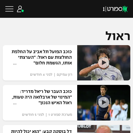
ראול
כדורגל ישראלי
כוכב הפועל תל אביב על החלפת
החולצות עם ראול: "הערצתי
אותו, הגשמת חלום"
ליגת העל
כדורגל עולמי
רון עמיקם | לפני 4 חודשים
ליגה לאומית
ליגת האלופות
כוכב העבר של ריאל מדריד:
כדורסל ישראלי
"המינוי של ארבלואה היה טעות,
גביע הטוטו
ראול האיש הנכון"
ליגה אירופית
ליגת ווינר סל
ליגיונרים
כדורסל עולמי
מערכת ספורט 1 | לפני 5 חודשים
ליגה אנגלית
ליגה לאומית
גביע המדינה
NBA
דל בוסקה קבע: "הוא יכול להיות
ליגה גרמנית
ענפים נוספים