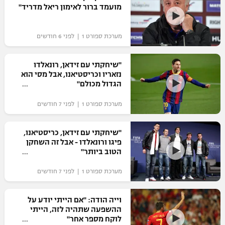
מועמד ברור לאימון ריאל מדריד"
כדורסל נשים
נבחרת ישראל
יורוליג
ליגה ספרדית
טניס
VOD
מכבי תל אביב
מכבי חיפה
מערכת ספורט 1 | לפני 6 חודשים
יורוקאפ
ליגה איטלקית
כדוריד
הפועל חולון
בית"ר ירושלים
"שיחקתי עם זידאן, רונאלדו
רץ ברשת
ליגה צרפתית
נזאריו וכריסטיאנו, אבל מסי הוא
כדורעף
הפועל ירושלים
הגדול מכולם"
מכבי תל אביב
ליגה הולנדית
שחייה
תוצאות
מערכת ספורט 1 | לפני 7 חודשים
דני אבדיה
הפועל תל אביב
ליגה טורקית
ג'ודו
"שיחקתי עם זידאן, כריסטיאנו,
הפועל חיפה
לוח שידורים
פיגו ורונאלדו - אבל זה השחקן
ליגה סינית
אגרוף
הטוב ביותר"
הפועל באר שבע
ליגה ברזילאית
ברחבה
מערכת ספורט 1 | לפני 7 חודשים
ספורט אולימפי
מכבי נתניה
ליגות נוספות
UFC
וייה הודה: "אם הייתי יודע על
"מעל הליגה" – פודקאסט
בני יהודה
ההשפעה שתהיה לזה, הייתי
לוקח מספר אחר"
היאבקות WWE