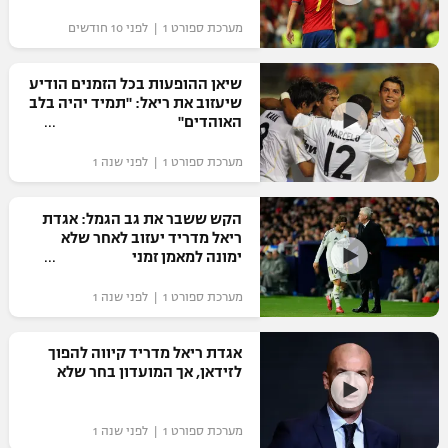
"מחצית בשכונה" – פודקאסט
מערכת ספורט 1 | לפני 10 חודשים
אופניים
שיאן ההופעות בכל הזמנים הודיע
ספורט מוטורי
משתתפים וזוכים בפרסים
שיעזוב את ריאל: "תמיד יהיה בלב
האוהדים"
כדורמים
תקנון משתתפים וזוכים בפרסים
טניס
מערכת ספורט 1 | לפני שנה 1
פוטבול אמריקאי NFL
תקנון עבור פעילות אלקטרה
הקש ששבר את גב הגמל: אגדת
גיימינג E-Sports
בייסבול MLB
ריאל מדריד יעזוב לאחר שלא
תקנון עבור פעילות ספורט 1 – "מרלן"
ימונה למאמן זמני
ספורט אתגרי ואקסטרים
תנאי שימוש
מערכת ספורט 1 | לפני שנה 1
אומנויות לחימה
אגדת ריאל מדריד קיווה להפוך
מדיניות פרטיות
לזידאן, אך המועדון בחר שלא
גיימינג E-Sports
תקנון פעילות ספורט 1
מערכת ספורט 1 | לפני שנה 1