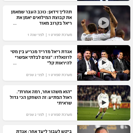
רשיון להקרנה פומבית לבית עסק
תהליך זידאן: כוכב העבר שמאמן
את קבוצת המילואים יאמן את
הצטרפות לחבילת הערוצים
ריאל בקרוב מאוד
מערכת ספורט 1 | לפני שנה 1
לוח דרושים – ג'ובנט
תגיות
אגדת ריאל מדריד מכריע בין מסי
לרונאלדו: "גורם לבלתי אפשרי
להיראות קל"
המגזין
מערכת ספורט 1 | לפני 2 שנים
"הוא משהו אחר, רמה אחרת".
ראול הפתיע: זה השחקן הכי גדול
שראיתי
מערכת ספורט 1 | לפני 2 שנים
ביקש לעבור ליעד אחר: אגדת