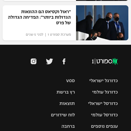
"ראול וקסיאס הם ההונאות
הגדולות ביותר": הפדיחה הגדולה
של פרס
מערכת ספורט 1 | לפני 5 שנים
כדורגל ישראלי
VOD
כדורגל עולמי
רץ ברשת
ליגת העל
כדורסל ישראלי
תוצאות
ליגת
ליגה לאומית
האלופות
כדורסל עולמי
לוח שידורים
ליגת ווינר
סל
גביע הטוטו
ענפים נוספים
ברחבה
ליגה
NBA