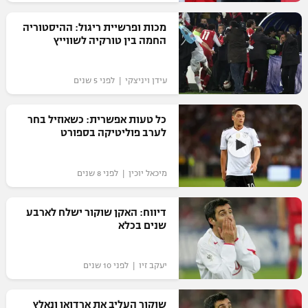
רשיון להקרנה פומבית לבית עסק
מכות ופרשיית ריגול: ההיסטוריה
החמה בין טורקיה לשווייץ
הצטרפות לחבילת הערוצים
עידן ויניצקי | לפני 5 שנים
לוח דרושים – ג'ובנט
תגיות
כל טעות אפשרית: כשאוזיל בחר
לערב פוליטיקה בספורט
המגזין
מיכאל יוכין | לפני 8 שנים
דיווח: האקן שוקור ישלח לארבע
שנים בכלא
יעקב זיו | לפני 10 שנים
שוקור העליב את ארדואן ונאלץ