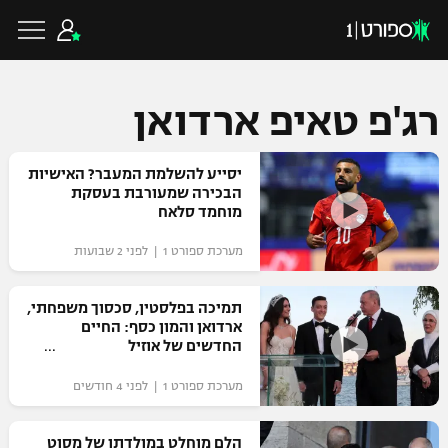
רג'פ טאיפ ארדואן
כדורגל ישראלי
יסייע להשלמת המעבר? האישיות
הבכירה שמעורבת בעסקת
מוחמד סלאח
ליגת העל
כדורגל עולמי
מערכת ספורט 1 | לפני 2 שבועות
ליגה לאומית
ליגת האלופות
תמיכה בפלסטין, סכסוך משפחתי,
כדורסל ישראלי
ארדואן והמון כסף: החיים
גביע הטוטו
החדשים של אוזיל
ליגה אירופית
ליגת ווינר סל
ליגיונרים
כדורסל עולמי
מערכת ספורט 1 | לפני 4 חודשים
ליגה אנגלית
ליגה לאומית
גביע המדינה
NBA
הלם מוחלט במולדתו של מסוט
ליגה גרמנית
ענפים נוספים