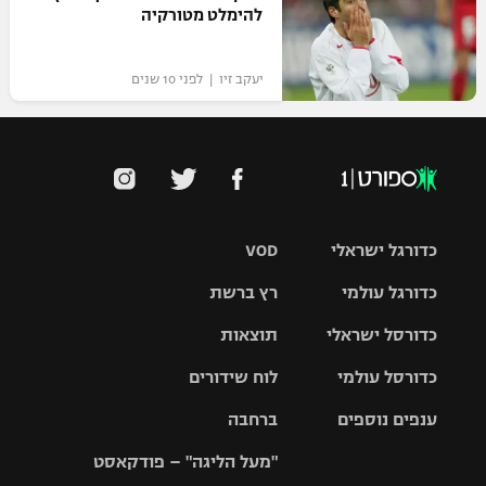
להימלט מטורקיה
יעקב זיו | לפני 10 שנים
כדורגל ישראלי
VOD
כדורגל עולמי
רץ ברשת
ליגת העל
כדורסל ישראלי
תוצאות
ליגת
ליגה לאומית
האלופות
כדורסל עולמי
לוח שידורים
ליגת ווינר
סל
גביע הטוטו
ענפים נוספים
ברחבה
ליגה
NBA
אירופית
"מעל הליגה" – פודקאסט
ליגה לאומית
ליגיונרים
טניס