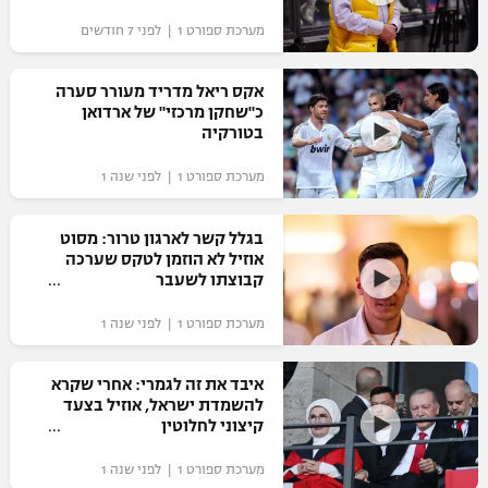
"מחצית בשכונה" – פודקאסט
מערכת ספורט 1 | לפני 7 חודשים
אופניים
אקס ריאל מדריד מעורר סערה
ספורט מוטורי
משתתפים וזוכים בפרסים
כ"שחקן מרכזי" של ארדואן
בטורקיה
כדורמים
תקנון משתתפים וזוכים בפרסים
טניס
מערכת ספורט 1 | לפני שנה 1
פוטבול אמריקאי NFL
תקנון עבור פעילות אלקטרה
בגלל קשר לארגון טרור: מסוט
גיימינג E-Sports
בייסבול MLB
אוזיל לא הוזמן לטקס שערכה
תקנון עבור פעילות ספורט 1 – "מרלן"
קבוצתו לשעבר
ספורט אתגרי ואקסטרים
תנאי שימוש
מערכת ספורט 1 | לפני שנה 1
אומנויות לחימה
איבד את זה לגמרי: אחרי שקרא
מדיניות פרטיות
להשמדת ישראל, אוזיל בצעד
גיימינג E-Sports
קיצוני לחלוטין
תקנון פעילות ספורט 1
מערכת ספורט 1 | לפני שנה 1