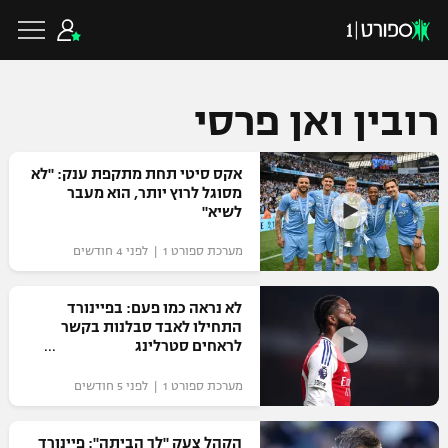
רובין ואן פרסי
כדורגל ישראלי
אקס סיטי תחת מתקפת ענק: "לא
מסוגל לרוץ יותר, הוא מעבר
לשיא"
ליגת העל
כדורגל עולמי
מערכת ספורט 1 | לפני 4 חודשים
ליגה לאומית
ליגת האלופות
לא נראה כמו פעם: בפיינורד
כדורסל ישראלי
התחילו לאבד סבלנות בקשר
גביע הטוטו
לראחים סטרלינג
ליגה אירופית
ליגת ווינר סל
ליגיונרים
כדורסל עולמי
מערכת ספורט 1 | לפני 5 חודשים
ליגה אנגלית
ליגה לאומית
גביע המדינה
NBA
הקהל צעק "לך הביתה": פיינורד
ליגה גרמנית
ענפים נוספים