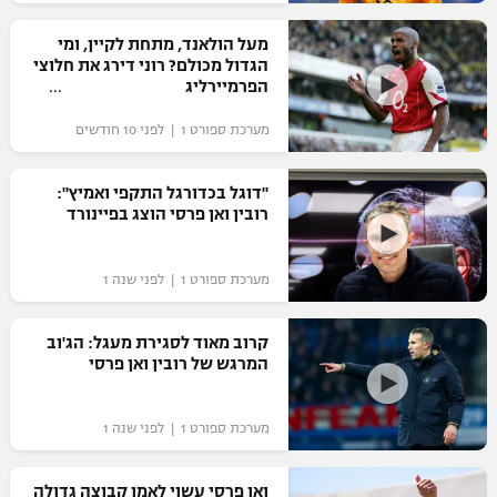
רשיון להקרנה פומבית לבית עסק
מעל הולאנד, מתחת לקיין, ומי
הגדול מכולם? רוני דירג את חלוצי
הצטרפות לחבילת הערוצים
הפרמיירליג
מערכת ספורט 1 | לפני 10 חודשים
לוח דרושים – ג'ובנט
תגיות
"דוגל בכדורגל התקפי ואמיץ":
רובין ואן פרסי הוצג בפיינורד
המגזין
מערכת ספורט 1 | לפני שנה 1
קרוב מאוד לסגירת מעגל: הג'וב
המרגש של רובין ואן פרסי
מערכת ספורט 1 | לפני שנה 1
ואן פרסי עשוי לאמן קבוצה גדולה