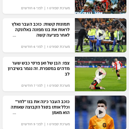
"מחצית בשכונה" – פודקאסט
מערכת ספורט 1 | לפני 6 חודשים
אופניים
תמונות קשות: כוכב העבר נאלץ
ספורט מוטורי
משתתפים וזוכים בפרסים
לראות את בנו מפונה באלונקה
לאחר פציעה קשה
כדורמים
תקנון משתתפים וזוכים בפרסים
טניס
מערכת ספורט 1 | לפני 6 חודשים
פוטבול אמריקאי NFL
תקנון עבור פעילות אלקטרה
צפו: הבן של ואן פרסי כבש שער
גיימינג E-Sports
בייסבול MLB
מדהים במספרת. זה נגמר בשיברון
תקנון עבור פעילות ספורט 1 – "מרלן"
לב
ספורט אתגרי ואקסטרים
תנאי שימוש
מערכת ספורט 1 | לפני 7 חודשים
אומנויות לחימה
כוכב העבר כינה את בנו "לוזר"
מדיניות פרטיות
וכלל אותו בסגל הקבוצה שאותה
גיימינג E-Sports
הוא מאמן
תקנון פעילות ספורט 1
מערכת ספורט 1 | לפני 9 חודשים