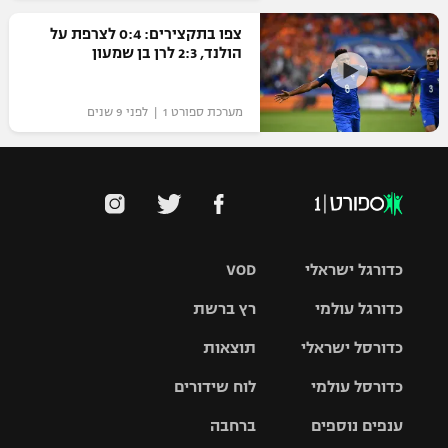
צפו בתקצירים: 0:4 לצרפת על
הולנד, 2:3 לרן בן שמעון
מערכת ספורט 1 | לפני 9 שנים
כדורגל ישראלי
VOD
כדורגל עולמי
רץ ברשת
ליגת העל
כדורסל ישראלי
תוצאות
ליגת
ליגה לאומית
האלופות
כדורסל עולמי
לוח שידורים
ליגת ווינר
סל
גביע הטוטו
ענפים נוספים
ברחבה
ליגה
NBA
אירופית