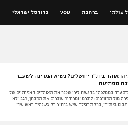
 עולמי
ברחבה
VOD
כדורסל ישראלי
ת
ל ישראלי
כדורגל עולמי
כדורסל ישראלי
על
ליגת האלופות
ליגת ווינר סל
אומית
ליגה אירופית
ליגה לאומית
וטו
ליגה אנגלית
כדורסל נשים
יהו אוהד בית"ר ירושלים? נשיא המדינה לשעבר
ים
ליגה גרמנית
מכבי תל אביב
בה מפתיעה
מדינה
ליגה ספרדית
הפועל חולון
ב"סערה בממלכה" בהגשת לירן שכנר את האוהדים האמיתיים של
ישראל
ליגה איטלקית
הפועל ירושלים
רה מול המזויפים: ליברמן ומרידור עוברים את המבחן, רגב "לא
תבים בית"ר", ברקת "גילה שיש בית"ר רק כשנהיה ראש עיר"
יפה
ליגה צרפתית
דני אבדיה
רושלים
ליגה הולנדית
ל אביב
ליגה טורקית