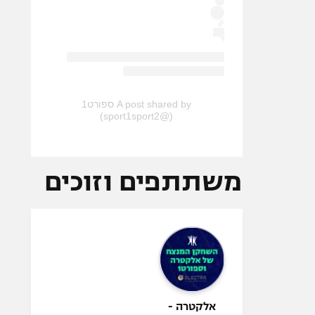
A post shared by ספורט1
(@sport1sport2)
משתתפים וזוכים
אלקטרה -