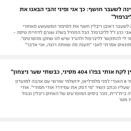
תל אביב
ליגה סינית
ה לשעבר חושף: כך אני ופיני זהבי הבאנו את
חיפה
ליגה ברזילאית
יברפול"
באר שבע
ליגות נוספות
 לשעבר ראובן ריבלין חשף את הסיפור המשעשע מאחורי
תניה
י כהן ז"ל לליברפול. הכל התחיל בשלג שגרם לדחיית טיסה -
מר לי להתקשר לליברפול ולהגיד שיש לנו שחקן מהסרטים".
דה
ונאים אמרתי לאבי "תענה מה שאתה רוצה, אני אדבר"
 בפז'ו 404 מסיני, כבשתי שער ניצחון"
הוא היה מספר 8 האגדי לפני מלמיליאן, ירושלמי שורשי עם אהבה למועדון
 שעליו נכתב השיר "מי דפק את עמידר? אודי חמודי". אודי
ה בית"רית, נזכר בימים המופרעים של האחים ריבלין ובגול