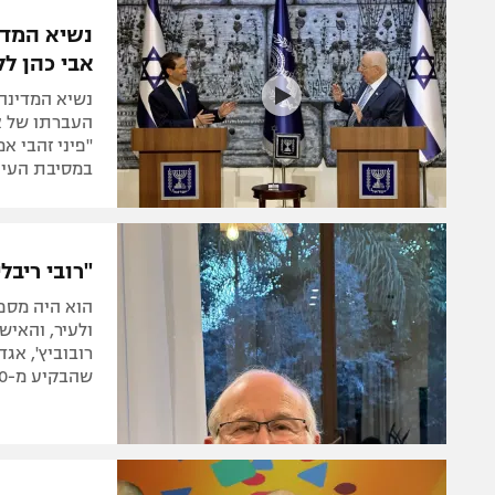
הפועל 
תקנון משתתפים וזוכים בפרסים
נשיא המדינ
הפועל 
אבי כהן לל
תקנון עבור פעילות אלקטרה
הפועל 
תקנון עבור פעילות ספורט 1 – "מרלן"
נשיא המדינה
מכבי נ
העברתו של אב
טניס
"פיני זהבי א
בני יהו
במסיבת העית
גיימינג E-Sports
תנאי שימוש
"רובי ריבלין לקח אותי
מדיניות פרטיות
תקנון פעילות ספורט 1
ולעיר, והאיש
רובוביץ', אגד
רשיון להקרנה פומבית לבית עסק
שהבקיע מ-70 מטר
הצטרפות לחבילת הערוצים
לוח דרושים – ג'ובנט
תגיות
המגזין