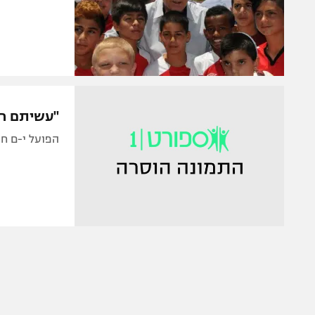
"עשיתם רע
הפועל י-ם חג