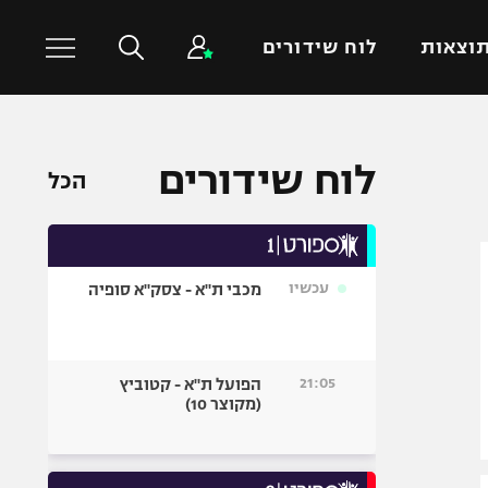
וצאות
לוח שידורים
כדורסל עולמי
ענפים נוספים
לוח שידורים
הכל
NBA
טניס
יורוליג
כדוריד
יורוקאפ
כדורעף
עכשיו
מכבי ת"א - צסק"א סופיה
שחייה
ג'ודו
אגרוף
21:05
הפועל ת"א - קטוביץ
(מקוצר 10)
ספורט אולימפי
UFC
היאבקות WWE