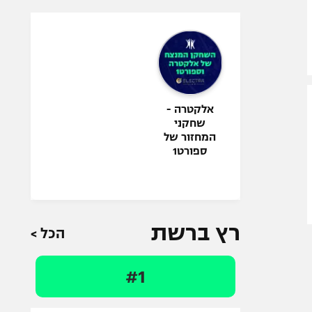
אלקטרה -
שחקני
המחזור של
ספורט1
רץ ברשת
הכל >
#1