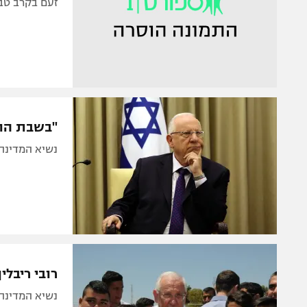
זעם בקרב טביב 
"בשבת הול
נשיא המדינה 
רובי ריבלי
נשיא המדינה 