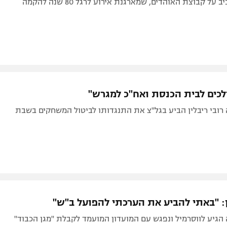
על קבוצת האוהדים, שמארגנת אירוע לרגל 80 שנה להקמה
כים לבית הכנסת ואח"כ למגרש"
רובי ריבלין הביע בגל"צ את התנגדותו לביטול המשחקים בשבת
ן: "באתי להביע את הערכתי להפועל ב"ש"
הגיע לווסרמיל ונפגש עם המועדון המועמד לקבלת "מגן הכבוד"