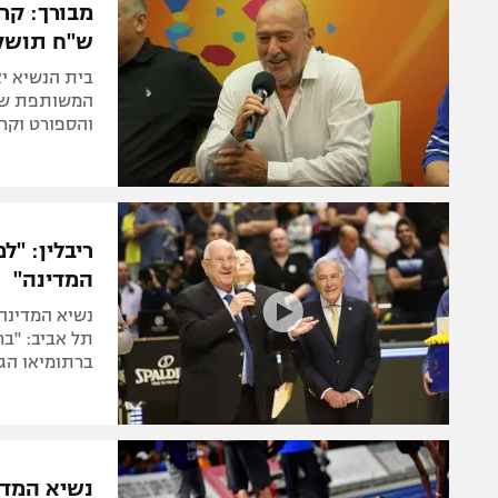
ש"ח תושק
בית הנשיא יא
המשותפת של 
והספורט וקרן
ריבלין: "
המדינה"
תל אביב: "ברכ
ברתומיאו הגי
נשיא המדי