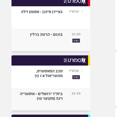
אופניים
עכשיו
באיירן מינכן - אסטון וילה
ספורט מוטורי
כדורמים
פוטבול אמריקאי NFL
21:20
בוכום - הרטה ברלין
בייסבול MLB
ישיר
ספורט אתגרי
ואקסטרים
אומנויות לחימה
גיימינג E-Sports
עכשיו
סבב המאסטרס,
מונטריאול 7.8 (1)
ישיר
23:30
בית"ר ירושלים - אוסטריה
וינה (מקוצר 10)