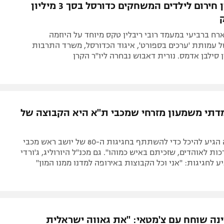
מבורך: קרן חירום לילדים המשחקים כדורסל בסך 3 מיליון
רח ברביעי במעמד רובי ריבלין טקס מיוחד על היוזמה
עמותת 'ערכים בספורט', איגוד הכדורסל, משרד התרבות
 סילבן אדמס. נורית דאבוש נבחרה ליו"ר הקרן
למדתי משמעון מזרחי שמכבי ת"א היא הקבוצה של
נשיא המדינה הגיע להיכל כדי להשתתף בחגיגות ה-80 של יושב ראש מכבי
ות לאוהדים, שזכיתם באיש כמוהו". גם מכנ"ל היורוליג, ג'ורדי
ע לחגיגות: "אני וכל הקבוצות באירופה למדנו ממנו המון"
נה שוחח עם צ'מטאי: "את גאווה ישראלית