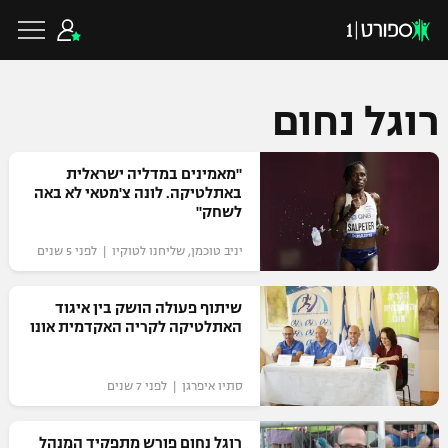
רוגל נחום
כדורגל ישראלי
"מאמינים במדליה ישראלית
באתלטיקה. לונה צ'מטאי לא באה
לשחק"
ליגת העל
כדורגל עולמי
יניב טוכמן, שליחנו לטוקיו | לפני 5 שנים
ליגה לאומית
ליגת האלופות
שיתוף פעולה הושק בין איגוד
כדורסל ישראלי
האתלטיקה לקריה האקדמית אונו
גביע הטוטו
ליגה אירופית
ליגת ווינר סל
ליגיונרים
כדורסל עולמי
סתיו איפרגן | לפני 7 שנים
ליגה אנגלית
ליגה לאומית
גביע המדינה
NBA
רוגל נחום פורש מתפקיד המנהל
ליגה גרמנית
ענפים נוספים