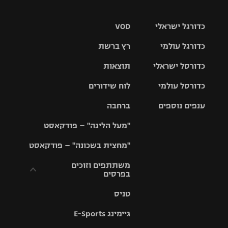
כדורגל ישראלי
VOD
כדורגל עולמי
רץ ברשת
ליגת העל
כדורסל ישראלי
תוצאות
ליגת
ליגה לאומית
האלופות
כדורסל עולמי
לוח שידורים
ליגת ווינר
סל
גביע הטוטו
ענפים נוספים
ברחבה
ליגה
NBA
אירופית
"מעל הליגה" – פודקאסט
ליגה לאומית
ליגיונרים
טניס
יורוליג
ליגה אנגלית
"מחצית בשכונה" – פודקאסט
כדורסל נשים
גביע המדינה
כדוריד
יורוקאפ
ליגה גרמנית
משתתפים וזוכים
בפרסים
מכבי תל
נבחרת
כדורעף
אביב
ישראל
ליגה
טניס
ספרדית
תקנון משתתפים
שחייה
הפועל חולון
מכבי חיפה
וזוכים בפרסים
גיימינג E-Sports
ליגה