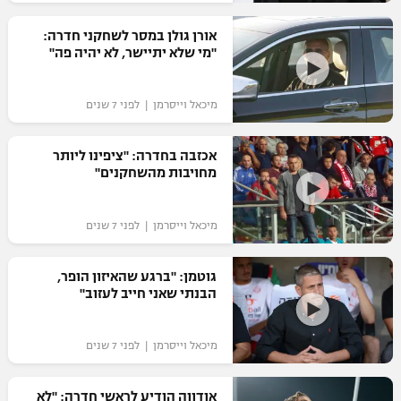
רשיון להקרנה פומבית לבית עסק
אורן גולן במסר לשחקני חדרה:
"מי שלא יתיישר, לא יהיה פה"
הצטרפות לחבילת הערוצים
מיכאל וייסרמן | לפני 7 שנים
לוח דרושים – ג'ובנט
תגיות
אכזבה בחדרה: "ציפינו ליותר
מחויבות מהשחקנים"
המגזין
מיכאל וייסרמן | לפני 7 שנים
גוטמן: "ברגע שהאיזון הופר,
הבנתי שאני חייב לעזוב"
מיכאל וייסרמן | לפני 7 שנים
אודווה הודיע לראשי חדרה: "לא