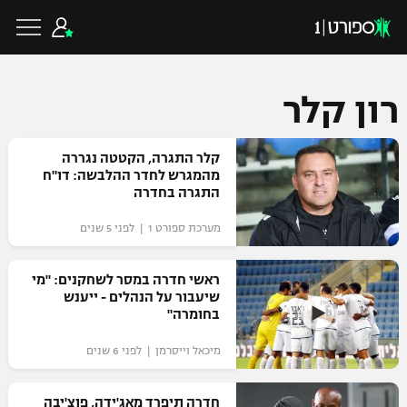
רון קלר
כדורגל ישראלי
קלר התגרה, הקטטה נגררה
מהמגרש לחדר ההלבשה: דו"ח
התגרה בחדרה
ליגת העל
כדורגל עולמי
מערכת ספורט 1 | לפני 5 שנים
ליגה לאומית
ליגת האלופות
ראשי חדרה במסר לשחקנים: "מי
כדורסל ישראלי
שיעבור על הנהלים - ייענש
גביע הטוטו
בחומרה"
ליגה אירופית
ליגת ווינר סל
ליגיונרים
כדורסל עולמי
מיכאל וייסרמן | לפני 6 שנים
ליגה אנגלית
ליגה לאומית
גביע המדינה
NBA
חדרה תיפרד מאג'ידה, פוצ'יבה
ליגה גרמנית
ענפים נוספים