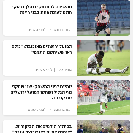
ממשיכה להתחזק: רוסלן ברסקי
רשיון להקרנה פומבית לבית עסק
חתם לעונה אחת בבני ריינה
הצטרפות לחבילת הערוצים
רענן ברנובסקי | לפני 4 שנים
לוח דרושים – ג'ובנט
הפועל ירושלים מאוכזבת: "כולם
תגיות
ראו ששיחקנו התקפי"
המגזין
אופיר סער | לפני 5 שנים
יומיים לפני המשחק: שני שחקני
נוף הגליל ושחקן הפועל ירושלים
עם קורונה
רענן ברנובסקי | לפני 5 שנים
בבית"ר הודפים את הביקורות:
"אוחנה יעשה כאן קבוצה טובה"