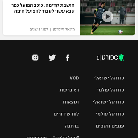
חושבת קדימה: כוכב הפועל כפר
סבא עשוי לעבור להפועל חיפה
מיכאל וייסרמן | לפני 5 שנים
כדורגל ישראלי
VOD
כדורגל עולמי
רץ ברשת
ליגת העל
כדורסל ישראלי
תוצאות
ליגת
ליגה לאומית
האלופות
כדורסל עולמי
לוח שידורים
ליגת ווינר
סל
גביע הטוטו
ענפים נוספים
ברחבה
ליגה
NBA
אירופית
"מעל הליגה" – פודקאסט