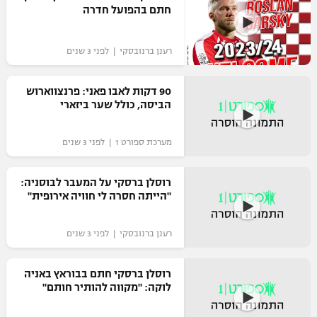
חתם בהפועל חדרה
כדורסל נשים
נבחרת ישראל
יורוליג
ליגה ספרדית
טניס
VOD
מכבי תל אביב
מכבי חיפה
רענן ברנובסקי | לפני 3 שנים
יורוקאפ
ליגה איטלקית
כדוריד
הפועל חולון
בית"ר ירושלים
90 דקות לאבו פאני: פרנצווארוש
רץ ברשת
ליגה צרפתית
הביסה, כולל שער ביזארי
כדורעף
הפועל ירושלים
מכבי תל אביב
ליגה הולנדית
שחייה
תוצאות
מערכת ספורט 1 | לפני 3 שנים
דני אבדיה
הפועל תל אביב
ליגה טורקית
ג'ודו
רוסלן ברסקי על המעבר לבוסניה:
הפועל חיפה
לוח שידורים
"הייתה חסרה לי חוויה אירופית"
ליגה סינית
אגרוף
הפועל באר שבע
רענן ברנובסקי | לפני 3 שנים
ליגה ברזילאית
ברחבה
ספורט אולימפי
מכבי נתניה
ליגות נוספות
רוסלן ברסקי חתם בבוראץ באניה
UFC
"מעל הליגה" – פודקאסט
לוקה: "מקווה להותיר חותם"
בני יהודה
היאבקות WWE