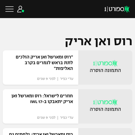
רוס ואן אריק
כדורגל ישראלי
"רוס ומארשל ואן אריק הולכים
לתת בראש לנמרים בקרב
האליפות"
ליגת העל
כדורגל עולמי
עדי כפיר | לפני 9 שנים
ליגה לאומית
ליגת האלופות
כדורסל ישראלי
חוזרים לישראל: רוס ומארשל ואן
גביע הטוטו
אריק יתאבקו ב-IWL 17
ליגה אירופית
ליגת ווינר סל
ליגיונרים
כדורסל עולמי
עדי כפיר | לפני 9 שנים
ליגה אנגלית
ליגה לאומית
גביע המדינה
NBA
ליגה גרמנית
ענפים נוספים
רוס ומארשל ואן אריק: נלחמים גם