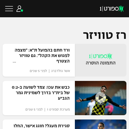
רז טוויזר
כדורגל ישראלי
ורד חתם בהפועל ת"א: "מצפה
לפגוש את הקהל". גם טוויזר
הצטרף
ליגת העל
כדורגל עולמי
אשר גולדברג | לפני 5 שנים
ליגה לאומית
ליגת האלופות
כבש את עכו: צמד לשועה ב-0:2
כדורסל ישראלי
של בית"ר בדרך לשמינית גמר
גביע הטוטו
הגביע
ליגה אירופית
ליגת ווינר סל
ליגיונרים
כדורסל עולמי
מערכת ספורט 1 | לפני 5 שנים
ליגה אנגלית
ליגה לאומית
גביע המדינה
סגירת מעגל? חוגג אישר, החלו
NBA
ליגה גרמנית
ענפים נוספים