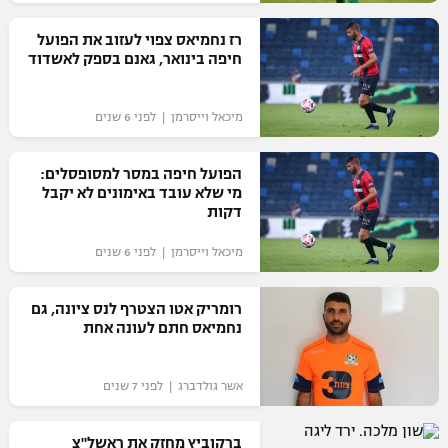
רשיון להקרנה פומבית לבית עסק
רז נחמיאס צפוי לעזוב את הפועל
חיפה בינואר, גאנם בספק לאשדוד
הצטרפות לחבילת הערוצים
מיכאל וייסרמן | לפני 6 שנים
לוח דרושים – ג'ובנט
תגיות
הפועל חיפה במסר למסופסלים:
מי שלא עובד באימונים לא יקבל
דקות
המגזין
מיכאל וייסרמן | לפני 6 שנים
רומריק אטו הצטרף לנס ציונה, גם
נחמיאס חתם לעונה אחת
אשר גולדברג | לפני 7 שנים
ברקוביץ מחזק את ראשל"צ