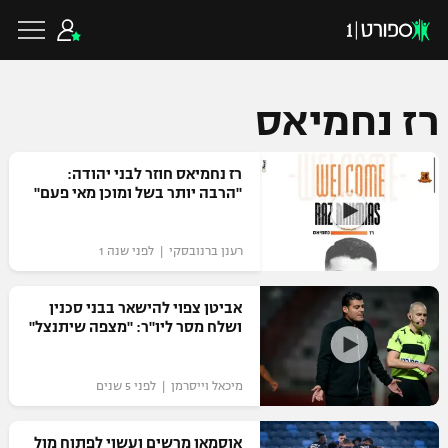
רז נחמיאס
כדורגל ישראלי
רז נחמיאס חוזר לבני יהודה:
"הרבה יותר בשל ומוכן מאי פעם"
ליגת העל
כדורגל עולמי
רענן ברנובסקי | לפני שנה 1
ליגה לאומית
ליגת האלופות
אביטן צפוי להישאר בבני סכנין
כדורסל ישראלי
ושלח מסר ליו"ר: "מצפה שיתנצל"
גביע הטוטו
ליגה אירופית
ליגת ווינר סל
ליגיונרים
כדורסל עולמי
מיכאל וייסרמן | לפני 5 שנים
ליגה אנגלית
ליגה לאומית
גביע המדינה
NBA
אוסמאן מרשים ועשוי לפתוח מול
ליגה גרמנית
ענפים נוספים