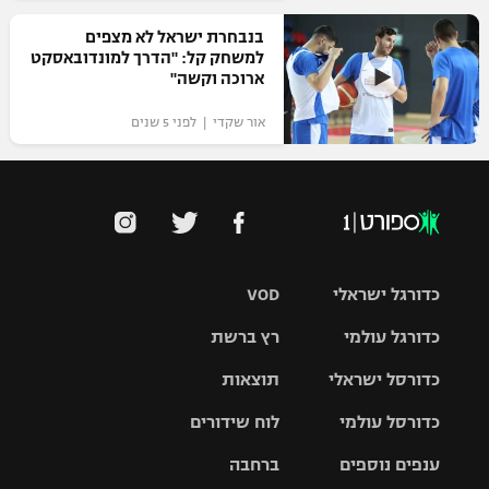
בנבחרת ישראל לא מצפים
למשחק קל: "הדרך למונדובאסקט
ארוכה וקשה"
אור שקדי | לפני 5 שנים
כדורגל ישראלי
VOD
כדורגל עולמי
רץ ברשת
ליגת העל
כדורסל ישראלי
תוצאות
ליגת
ליגה לאומית
האלופות
כדורסל עולמי
לוח שידורים
ליגת ווינר
סל
גביע הטוטו
ענפים נוספים
ברחבה
ליגה
NBA
אירופית