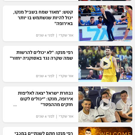
רשיון להקרנה פומבית לבית עסק
קטש: "מאוד שמח בשביל מנקו,
יכול להיות שנשתמש בו יותר
הצטרפות לחבילת הערוצים
באירופה"
אור שקדי | לפני 4 שנים
לוח דרושים – ג'ובנט
תגיות
רפי מנקו: "לא יכולים להרשות
שמה שקרה נגד באסוקניה יחזור"
המגזין
אור שקדי | לפני 4 שנים
נבחרת ישראל יצאה לאליפות
אירופה, מנקו: "יכולים לקום
חזקים מההפסד"
אור שקדי | לפני 4 שנים
רפי מנקו חתם לשנתיים במכבי