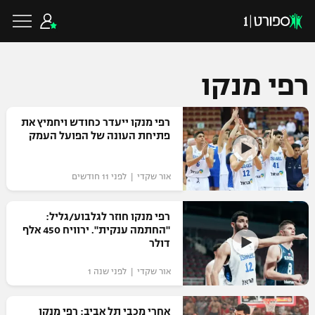
רפי מנקו
כדורגל ישראלי
רפי מנקו ייעדר כחודש ויחמיץ את
פתיחת העונה של הפועל העמק
ליגת העל
כדורגל עולמי
אור שקדי | לפני 11 חודשים
ליגה לאומית
ליגת האלופות
רפי מנקו חוזר לגלבוע/גליל:
כדורסל ישראלי
"החתמה ענקית". ירוויח 450 אלף
גביע הטוטו
דולר
ליגה אירופית
ליגת ווינר סל
ליגיונרים
כדורסל עולמי
אור שקדי | לפני שנה 1
ליגה אנגלית
ליגה לאומית
גביע המדינה
NBA
אחרי מכבי תל אביב: רפי מנקו
ליגה גרמנית
ענפים נוספים