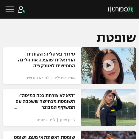
שופטת
כדורגל ישראלי
טירוף באיטליה: הקוונית
הוויראלית שהפכה את הליגה
החמישית לאטרקציה
ליגת העל
כדורגל עולמי
אופיר סיביליה | לפני 6 חודשים
ליגה לאומית
ליגת האלופות
"היא לא צורחת ככה במיטה":
כדורסל ישראלי
השופטת מכחישה ששכבה עם
גביע הטוטו
המשקיף המבוגר
ליגה אירופית
ליגת ווינר סל
ליגיונרים
כדורסל עולמי
לירון שרון | לפני 2 שנים
ליגה אנגלית
ליגה לאומית
גביע המדינה
NBA
שופטת ראשונה אי פעם, ושופט
ליגה גרמנית
ענפים נוספים