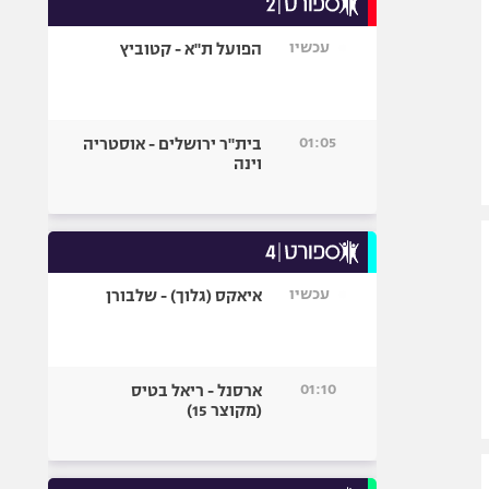
אופניים
עכשיו
הפועל ת"א - קטוביץ
ספורט מוטורי
כדורמים
פוטבול אמריקאי NFL
01:05
בית"ר ירושלים - אוסטריה
בייסבול MLB
וינה
ספורט אתגרי
ואקסטרים
אומנויות לחימה
גיימינג E-Sports
עכשיו
איאקס (גלוך) - שלבורן
01:10
ארסנל - ריאל בטיס
(מקוצר 15)