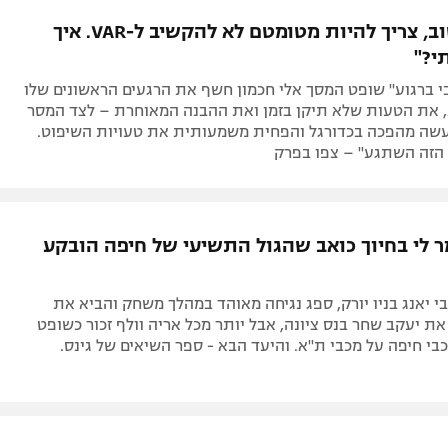
תל אביב
ליגה סינית
"תקשיב טוב, צריך להיות מטומטם לא להקשיב ל-VAR. איך
חיפה
ליגה ברזילאית
י?"
באר שבע
ליגות נוספות
בי ברגוע" שופט המסך אלי חכמון חשף את הרגעים הראשונים שלו
תניה
 את הטעות שלא תיקן בזמן ואת ההבנה המאוחרת – לצד המסר
עשה מהפכה בכדורגל והפחית משמעותית את טעויות השיפוט.
דה
 הזה השתגע" – צפו בפרק
מר לי בחיוך כואב שהגול התשיעי של חיפה הובקע
י יאנג בניו יורק, ספג נגיחה מאוהד במהלך משחק והביא את
את יעקב שחר בנס ציונה, אבל יותר מכל אריה וולף זכור כשופט
 של מכבי חיפה על מכבי ת"א. והיעד הבא - ספר השיאים של גינס.