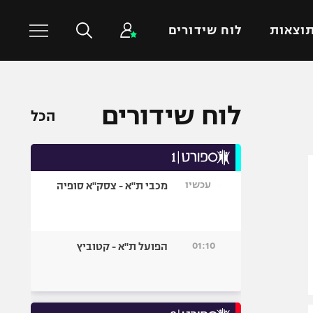
וצאות
לוח שידורים
כדורסל עולמי
ענפים נוספים
לוח שידורים
הכל
NBA
טניס
יורוליג
כדוריד
יורוקאפ
כדורעף
עכשיו
מכבי ת"א - צסק"א סופיה
שחייה
ג'ודו
אגרוף
01:10
הפועל ת"א - קטוביץ
ספורט אולימפי
UFC
היאבקות WWE