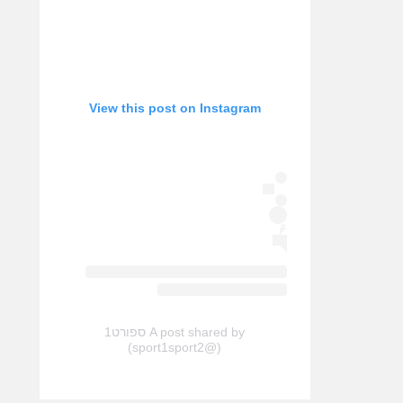
View this post on Instagram
A post shared by ספורט1
(@sport1sport2)