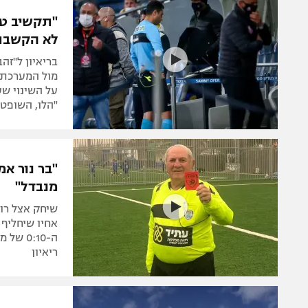
הפועל 
תקנון משתתפים וזוכים בפרסים
הפועל 
לא הקשבת
תקנון עבור פעילות אלקטרה
הפועל 
תקנון עבור פעילות ספורט 1 – "מרלן"
בריאיון ל"זה
מכבי נ
מול המערכת,
טניס
על השינוי ש
בני יהו
"הלו, השופט
גיימינג E-Sports
תנאי שימוש
"בר נור א
מדיניות פרטיות
מנבדל"
תקנון פעילות ספורט 1
שיחק אצל רוב
רשיון להקרנה פומבית לבית עסק
אחיו שיחליף 
ה-0:10
הצטרפות לחבילת הערוצים
ריאיון
לוח דרושים – ג'ובנט
תגיות
המגזין