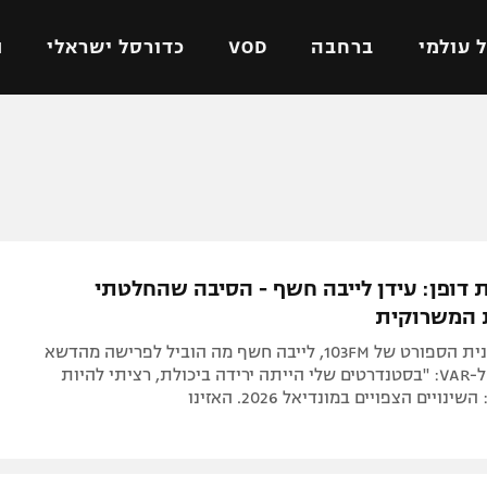
 עולמי
ברחבה
VOD
כדורסל ישראלי
ת
ל ישראלי
כדורגל עולמי
כדורסל ישראלי
על
ליגת האלופות
ליגת ווינר סל
אומית
ליגה אירופית
ליגה לאומית
וטו
ליגה אנגלית
כדורסל נשים
ת דופן: עידן לייבה חשף - הסיבה שהחלטתי
ים
ליגה גרמנית
מכבי תל אביב
 המשרוקית
מדינה
ליגה ספרדית
הפועל חולון
בריאיון לתוכנית הספורט של 103FM, לייבה חשף מה הוביל לפרישה מהדשא
ישראל
ליגה איטלקית
הפועל ירושלים
והמעבר שלו ל-VAR: "בסטנדרטים שלי הייתה ירידה ביכולת, רציתי להיות
ינויים הצפויים במונדיאל 2026. האזינו
יפה
ליגה צרפתית
דני אבדיה
רושלים
ליגה הולנדית
ל אביב
ליגה טורקית