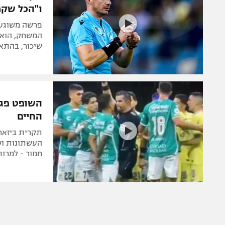
ו"הכל שקר
פרשה משוגעת 
המשחק, הוא ח
שיכור, בהתא
השופט פגע
החיים
תקרית ביזאר
העשתונות וש
חמור - למרו