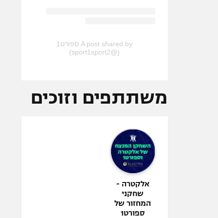
A post shared by ספורט1
(@sport1sport2)
משתתפים וזוכים
אלקטרה -
שחקני
המחזור של
ספורט1