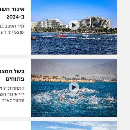
הפועל 
תקנון משתתפים וזוכים בפרסים
איגוד השח
הפועל 
ב-2024
תקנון עבור פעילות אלקטרה
הפועל 
תקנון עבור פעילות ספורט 1 – "מרלן"
גמר הסבב במי
מכבי נ
שהאיגוד העול
טניס
בני יהו
גיימינג E-Sports
תנאי שימוש
בשל המצב:
מדיניות פרטיות
פתוחים
תקנון פעילות ספורט 1
התחרות היוק
רשיון להקרנה פומבית לבית עסק
ידי איגוד הש
ונחזור לארח
הצטרפות לחבילת הערוצים
לוח דרושים – ג'ובנט
תגיות
המגזין