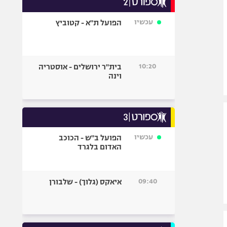
אופניים
עכשיו
הפועל ת"א - קטוביץ
ספורט מוטורי
כדורמים
פוטבול אמריקאי NFL
10:20
בית"ר ירושלים - אוסטריה
בייסבול MLB
וינה
ספורט אתגרי
ואקסטרים
אומנויות לחימה
גיימינג E-Sports
עכשיו
הפועל ב"ש - הכוכב
האדום בלגרד
09:40
איאקס (גלוך) - שלבורן