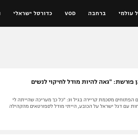
 עולמי
ברחבה
VOD
כדורסל ישראלי
ת
ל ישראלי
כדורגל עולמי
כדורסל ישראלי
על
ליגת האלופות
ליגת ווינר סל
אומית
ליגה אירופית
ליגה לאומית
וטו
ליגה אנגלית
כדורסל נשים
 פורשת: "גאה להיות מודל לחיקוי לנשים
ים
ליגה גרמנית
מכבי תל אביב
מדינה
ליגה ספרדית
הפועל חולון
שחיינית המים הפתוחים מסכמת קריירה בגיל 31: "כל כך מעריכה שהייתה לי
ישראל
ליגה איטלקית
הפועל ירושלים
ות עם דגל ישראל על הכובע, הייתי מודל לספורטאים מהקהילה
יפה
ליגה צרפתית
דני אבדיה
רושלים
ליגה הולנדית
ל אביב
ליגה טורקית