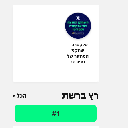
אלקטרה -
שחקני
המחזור של
ספורט1
רץ ברשת
הכל >
#1