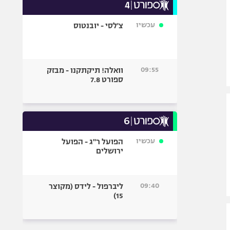
עכשיו
צ'לסי - יובנטוס
09:55
וואלה! תיקתקנו - מבזק
ספורט 7.8
עכשיו
הפועל ר"ג - הפועל
ירושלים
09:40
ליברפול - לידס (מקוצר
15)