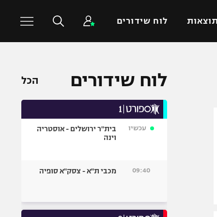
וצאות
לוח שידורים
כדורסל עולמי
ענפים נוספים
לוח שידורים
הכל
NBA
טניס
יורוליג
כדוריד
יורוקאפ
כדורעף
עכשיו
בית"ר ירושלים - אוסטריה
שחייה
וינה
ג'ודו
אגרוף
09:40
מכבי ת"א - צסק"א סופיה
ספורט אולימפי
UFC
היאבקות WWE