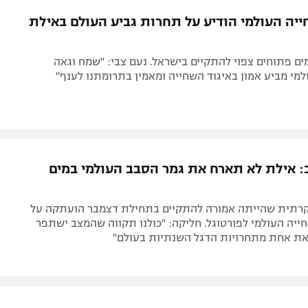
תל אביב
ליגה סינית
ייה העולמי הודיע על תחרות גביע העולם באילת
חיפה
ליגה ברזילאית
באר שבע
ליגות נוספות
ם פתוחים צפוי להתקיים בישראל. נעם צבי: "שמח וגאה
תניה
מי מביע אמון באיגוד השחייה ומאמין בתרומתנו לענף"
דה
 אילת לא תארח את גמר הסבב העולמי במים
רתית שהייתה אמורה להתקיים בתחילת דצמבר הועתקה על
חייה העולמי לפורטוגל. חליקה: "כולנו תקווה שהמצב ישתפר
 את אחת מתחרויות הדגל השנתיות בעולם"