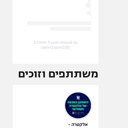
A post shared by ספורט1
(@sport1sport2)
משתתפים וזוכים
אלקטרה -