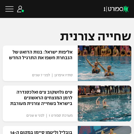
שחייה צורנית
כדורגל ישראלי
אליפות ישראל: בנות הדואט של
הנבחרת חשפו את התרגיל החדש
ליגת העל
כדורגל עולמי
סתיו איפרגן | לפני 7 שנים
ליגה לאומית
ליגת האלופות
טים גלושקוב צים ואלכסנדרה
כדורסל ישראלי
לרמן המנצחים הראשונים
גביע הטוטו
בישראל בשחייה צורנית מעורבת‎
ליגה אירופית
ליגת ווינר סל
ליגיונרים
כדורסל עולמי
מערכת ספורט 1 | לפני 8 שנים
ליגה אנגלית
ליגה לאומית
גביע המדינה
NBA
בובליל וליטמן סיימו במקום ה-14
ליגה גרמנית
ענפים נוספים