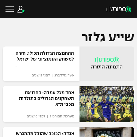
שייע גלזר
כדורגל ישראלי
ההחמצה הגדולה מכולן: חזרה
למשחק הסנסציוני של ישראל
ליגת העל
כדורגל עולמי
אשר גולדברג | לפני 5 שנים
ליגה לאומית
הצביעו בסקרים
ליגת האלופות
אחד מכל עמדה: בחרו את
כדורסל ישראלי
השחקנים הגדולים בתולדות
גביע הטוטו
מכבי ת"א
ליגה אירופית
ליגת ווינר סל
ליגיונרים
כדורסל עולמי
מערכת ספורט 1 | לפני 6 שנים
ליגה אנגלית
ליגה לאומית
גביע המדינה
אגדה: הכוכב שהובל מהמגרש
NBA
ליגה גרמנית
ענפים נוספים