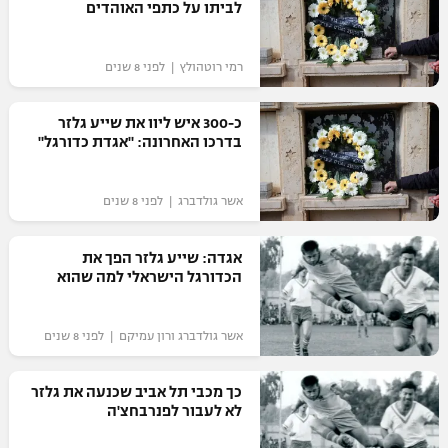
לביתו על כתפי האוהדים
כדורסל נשים
נבחרת ישראל
יורוליג
ליגה ספרדית
טניס
VOD
מכבי תל אביב
רמי רוטהולץ | לפני 8 שנים
מכבי חיפה
יורוקאפ
ליגה איטלקית
כדוריד
הפועל חולון
בית"ר ירושלים
כ-300 איש ליוו את שייע גלזר
רץ ברשת
ליגה צרפתית
בדרכו האחרונה: "אגדת כדורגל"
כדורעף
הפועל ירושלים
מכבי תל אביב
ליגה הולנדית
שחייה
תוצאות
אשר גולדברג | לפני 8 שנים
דני אבדיה
הפועל תל אביב
ליגה טורקית
ג'ודו
אגדה: שייע גלזר הפך את
הפועל חיפה
לוח שידורים
הכדורגל הישראלי למה שהוא
ליגה סינית
אגרוף
הפועל באר שבע
ליגה ברזילאית
ברחבה
אשר גולדברג ורון עמיקם | לפני 8 שנים
ספורט אולימפי
מכבי נתניה
ליגות נוספות
כך מכבי תל אביב שכנעה את גלזר
UFC
"מעל הליגה" – פודקאסט
בני יהודה
לא לעבור לפנרבחצ'ה
היאבקות WWE