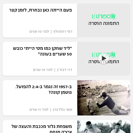
רשיון להקרנה פומבית לבית עסק
פעם הייתה כאן נבחרת, לזמן קצר
הצטרפות לחבילת הערוצים
רמי רוטהולץ | לפני 10 שנים
לוח דרושים – ג'ובנט
"ליד שחקן כמו מסי הייתי כובש
תגיות
50 שערים בעונה"
המגזין
דני דבורין | לפני 10 שנים
ב-1957 זה נגמר ב-2:4 להפועל.
גוטמן קונה?
אשר גולדברג | לפני 11 שנים
משפחת גלזר מככבת והעצה של
איצ'ה מנחם