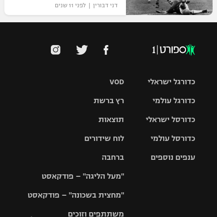
דני דבורין | לפני 11 שנים
כדורגל ישראלי
VOD
כדורגל עולמי
רץ ברשת
ליגת העל
כדורסל ישראלי
תוצאות
ליגת
ליגה לאומית
האלופות
כדורסל עולמי
לוח שידורים
ליגת ווינר
סל
גביע הטוטו
ענפים נוספים
ברחבה
ליגה
NBA
אירופית
"מעל הליגה" – פודקאסט
ליגה לאומית
ליגיונרים
טניס
יורוליג
ליגה אנגלית
"מחצית בשכונה" – פודקאסט
כדורסל נשים
גביע המדינה
כדוריד
יורוקאפ
ליגה גרמנית
משתתפים וזוכים