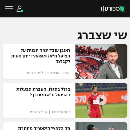
שי שצברג
כדורגל ישראלי
ראובן עובד ינחה תכנית על
הפועל ת"א? TVGRAM ייתן חסות
לקבוצה
ליגת העל
כדורגל עולמי
מערכת ספורט 1 | לפני 5 שנים
ליגה לאומית
ליגת האלופות
בגלל בוזגלו: העברת הבעלות
כדורסל ישראלי
בהפועל ת"א תסתבך?
גביע הטוטו
ליגה אירופית
ליגת ווינר סל
ליגיונרים
כדורסל עולמי
אשר גולדברג | לפני 5 שנים
ליגה אנגלית
ליגה לאומית
גביע המדינה
NBA
מה הלחץ? היסטריה מיותרת
ליגה גרמנית
ענפים נוספים