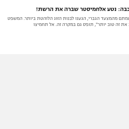
תל אביב
ליגה סינית
כבה: נטע אלחמיסטר שברה את הרשת!
חיפה
ליגה ברזילאית
מתם מהמצעד הגברי, הגענו לבנות הזוג הלוהטת ביותר. המשפט
באר שבע
ליגות נוספות
את זה טוב יותר", תופס גם במקרה זה. אל תחמיצו
תניה
דה