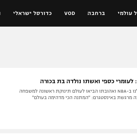
 עולמי
ברחבה
VOD
כדורסל ישראלי
ת
ל ישראלי
כדורגל עולמי
כדורסל ישראלי
על
ליגת האלופות
ליגת ווינר סל
אומית
ליגה אירופית
ליגה לאומית
וטו
ליגה אנגלית
כדורסל נשים
: לעומרי כספי ואשתו נולדה בת בכורה
ים
ליגה גרמנית
מכבי תל אביב
הכדורסלן שלנו ב-NBA ואהובתו הביאו לעולם תינוקת ראשונה למשפחה
מדינה
ליגה ספרדית
הפועל חולון
ה מרגשת באינסטגרם: "המתנה הכי מדהימה בעולם"
ישראל
ליגה איטלקית
הפועל ירושלים
יפה
ליגה צרפתית
דני אבדיה
רושלים
ליגה הולנדית
ל אביב
ליגה טורקית