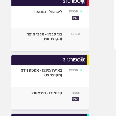
אופניים
עכשיו
ליברפול - מונאקו
ספורט מוטורי
ישיר
כדורמים
פוטבול אמריקאי NFL
18:30
בני סכנין - מכבי חיפה
בייסבול MLB
(מקוצר 10)
ספורט אתגרי
ואקסטרים
אומנויות לחימה
גיימינג E-Sports
עכשיו
באיירן מינכן - אסטון וילה
(מקוצר 15)
16:55
קרוזיירו - מיראסול
ישיר