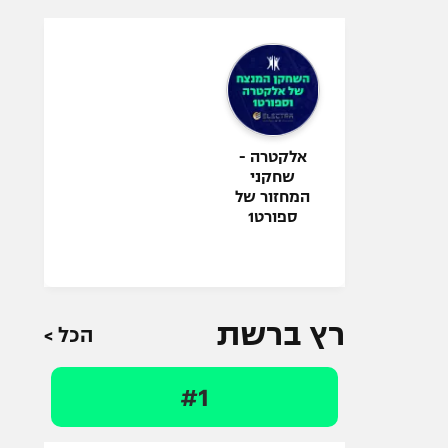
אלקטרה -
שחקני
המחזור של
ספורט1
רץ ברשת
הכל >
#1