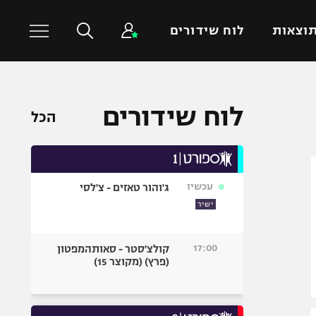
וצאות
לוח שידורים
כדורסל עולמי
ענפים נוספים
לוח שידורים
הכל
NBA
טניס
יורוליג
כדוריד
יורוקאפ
כדורעף
עכשיו
ג'והור טאזים - צ'לסי
שחייה
ישיר
ג'ודו
אגרוף
17:00
קולצ'סטר - סאותהמפטון
(פרץ) (מקוצר 15)
ספורט אולימפי
UFC
היאבקות WWE