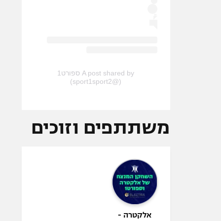
A post shared by ספורט1
(@sport1sport2)
משתתפים וזוכים
אלקטרה -