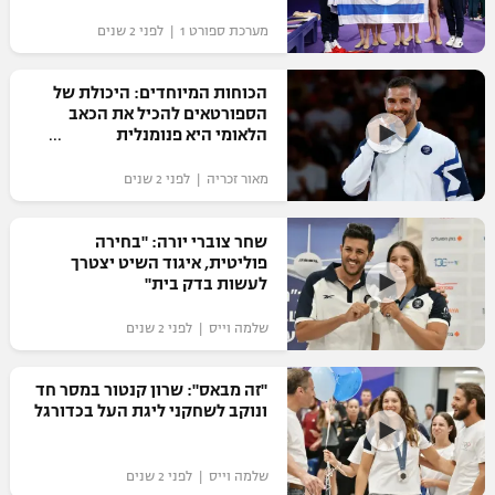
"מחצית בשכונה" – פודקאסט
מערכת ספורט 1 | לפני 2 שנים
אופניים
הכוחות המיוחדים: היכולת של
ספורט מוטורי
משתתפים וזוכים בפרסים
הספורטאים להכיל את הכאב
הלאומי היא פנומנלית
כדורמים
תקנון משתתפים וזוכים בפרסים
טניס
מאור זכריה | לפני 2 שנים
פוטבול אמריקאי NFL
תקנון עבור פעילות אלקטרה
שחר צוברי יורה: "בחירה
גיימינג E-Sports
בייסבול MLB
פוליטית, איגוד השיט יצטרך
תקנון עבור פעילות ספורט 1 – "מרלן"
לעשות בדק בית"
ספורט אתגרי ואקסטרים
תנאי שימוש
שלמה וייס | לפני 2 שנים
אומנויות לחימה
"זה מבאס": שרון קנטור במסר חד
מדיניות פרטיות
ונוקב לשחקני ליגת העל בכדורגל
גיימינג E-Sports
תקנון פעילות ספורט 1
שלמה וייס | לפני 2 שנים