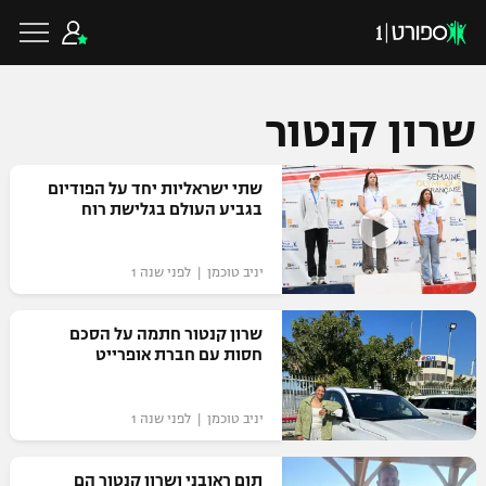
שרון קנטור
כדורגל ישראלי
שתי ישראליות יחד על הפודיום
בגביע העולם בגלישת רוח
ליגת העל
כדורגל עולמי
יניב טוכמן | לפני שנה 1
ליגה לאומית
ליגת האלופות
שרון קנטור חתמה על הסכם
כדורסל ישראלי
חסות עם חברת אופרייט
גביע הטוטו
ליגה אירופית
ליגת ווינר סל
ליגיונרים
כדורסל עולמי
יניב טוכמן | לפני שנה 1
ליגה אנגלית
ליגה לאומית
גביע המדינה
NBA
תום ראובני ושרון קנטור הם
ליגה גרמנית
ענפים נוספים