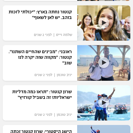
רשיון להקרנה פומבית לבית עסק
קנטור נחתה בארץ: "יכולתי לזכות
בזהב. יש לאן לשאוף"
הצטרפות לחבילת הערוצים
שלמה וייס | לפני 2 שנים
לוח דרושים – ג'ובנט
תגיות
ראובני: "מבינים שהחיים השתנו".
קנטור: "מקווה שזה יקרה לנו
שוב"
המגזין
יניב טוכמן | לפני 2 שנים
שרון קנטור: "תראו כמה מדליות
ישראליות! זה בשביל קורזיץ"
יניב טוכמן | לפני 2 שנים
הישג היסטורי: שרון קנטור זכתה