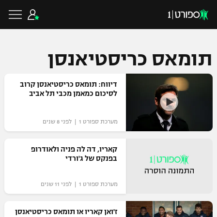
תומאס כריסטיאנסן
כדורגל ישראלי
דיווח: תומאס כריסטיאנסן קרוב
לסיכום כמאמן מכבי תל אביב
ליגת העל
כדורגל עולמי
מערכת ספורט 1 | לפני 8 שנים
ליגה לאומית
ליגת האלופות
קאריו, דה לה פניה ולאודרופ
כדורסל ישראלי
בפנקס של ג'ורדי
גביע הטוטו
ליגה אירופית
ליגת ווינר סל
ליגיונרים
כדורסל עולמי
מערכת ספורט 1 | לפני 11 שנים
ליגה אנגלית
ליגה לאומית
גביע המדינה
ז'ואן קאריו או תומאס כריסטיאנסן
NBA
ליגה גרמנית
ענפים נוספים