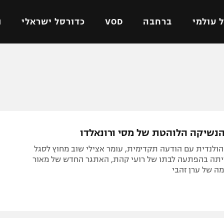
 עולמי
ברחבה
VOD
כדורסל ישראלי
ת
ל ישראלי
כדורגל עולמי
כדורסל ישראלי
על
ליגת האלופות
ליגת ווינר סל
אומית
ליגה אירופית
ליגה לאומית
וטו
ליגה אנגלית
כדורסל נשים
נשיקה הלוהטת של מסי ורונאלדו
ים
ליגה גרמנית
מכבי תל אביב
הולנדית עם הודעה תקדימית, עומר אצילי שוב מחוץ לסגל
מדינה
ליגה ספרדית
הפועל חולון
יתה בהפתעה לבתו של רועי קהת, האתגר החדש של מאור
מה של ערן זהבי
ישראל
ליגה איטלקית
הפועל ירושלים
יפה
ליגה צרפתית
דני אבדיה
רושלים
ליגה הולנדית
ל אביב
ליגה טורקית