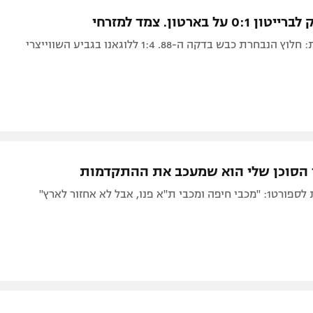
תל אביב
ליגה סינית
 על בארטון. צמד למזרחי
חיפה
ליגה ברזילאית
חרת כבש בדקה ה-88. 1:4 ללוגאנו בגביע השווייצרי
באר שבע
ליגות נוספות
תניה
דה
י הסוכן שלי הוא שמעכב את ההתקדמות
"א פנו, אבל לא אחזור לארץ"