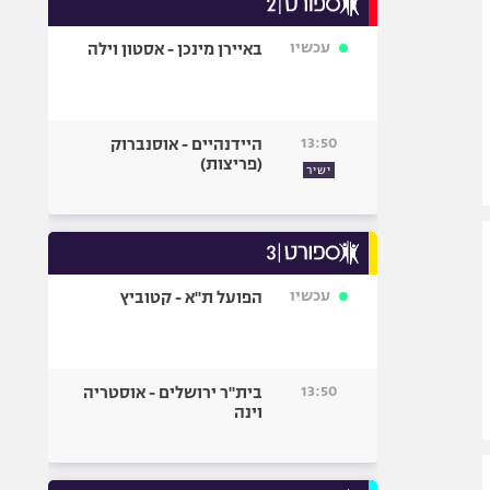
אופניים
עכשיו
באיירן מינכן - אסטון וילה
ספורט מוטורי
כדורמים
פוטבול אמריקאי NFL
13:50
היידנהיים - אוסנברוק
בייסבול MLB
(פריצות)
ישיר
ספורט אתגרי
ואקסטרים
אומנויות לחימה
גיימינג E-Sports
עכשיו
הפועל ת"א - קטוביץ
13:50
בית"ר ירושלים - אוסטריה
וינה