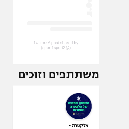
A post shared by ספורט1
(@sport1sport2)
משתתפים וזוכים
אלקטרה -