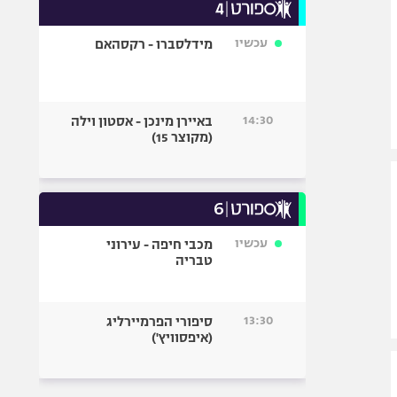
עכשיו
מידלסברו - רקסהאם
14:30
באיירן מינכן - אסטון וילה
(מקוצר 15)
עכשיו
מכבי חיפה - עירוני
טבריה
13:30
סיפורי הפרמיירליג
(איפסוויץ')