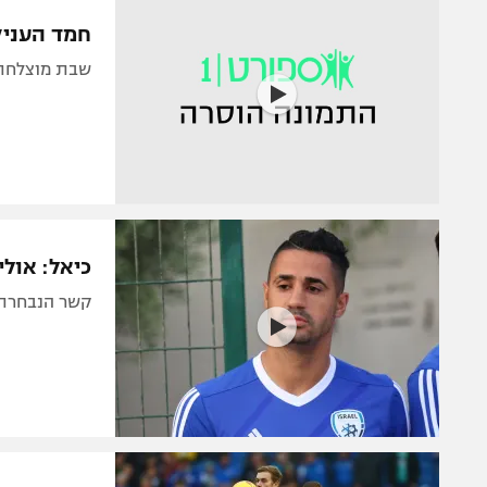
הפועל 
תקנון משתתפים וזוכים בפרסים
חמד העניק לברייטון 0:1
הפועל 
תקנון עבור פעילות אלקטרה
שבת מוצלחת: חלוץ הנב
הפועל 
תקנון עבור פעילות ספורט 1 – "מרלן"
מכבי נ
טניס
בני יהו
גיימינג E-Sports
תנאי שימוש
כיאל: אול
מדיניות פרטיות
קשר הנבחרת לספורט1: "מכבי חיפה ומכבי ת
תקנון פעילות ספורט 1
רשיון להקרנה פומבית לבית עסק
הצטרפות לחבילת הערוצים
לוח דרושים – ג'ובנט
תגיות
המגזין