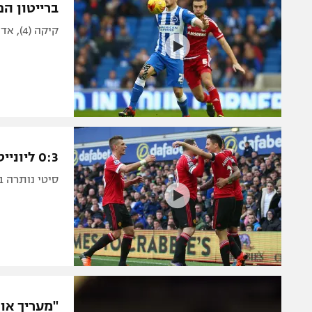
ברייטון הפסיד
קיקה (4), אדומה (45) וסטואני (62) כבשו, 90 דקות לכיאל, 74 לחמד
0:3 ליונייטד באברטון, סיטי וארסנל הביסו
סיטי נותרה בראש עם 1:5 על בורנמות'. 0:2 
"מעריך אות