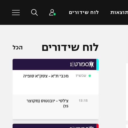
וצאות
לוח שידורים
כדורסל עולמי
ענפים נוספים
לוח שידורים
הכל
NBA
טניס
יורוליג
כדוריד
יורוקאפ
כדורעף
עכשיו
מכבי ת"א - צסק"א סופיה
שחייה
ג'ודו
אגרוף
13:15
צ'לסי - יובנטוס (מקוצר
15)
ספורט אולימפי
UFC
היאבקות WWE