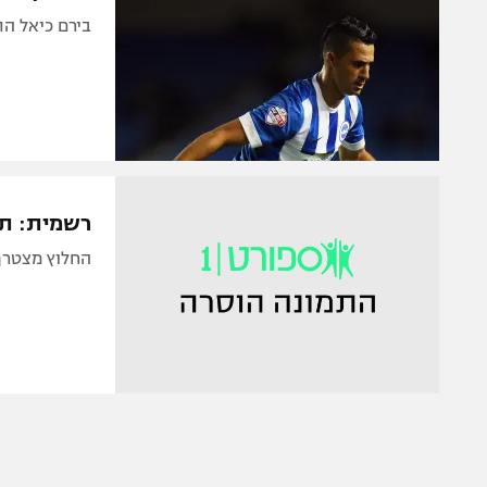
בירם כיאל הת
רשמית: תו
החלוץ מצטרף לק