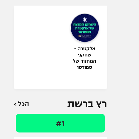
אלקטרה -
שחקני
המחזור של
ספורט1
רץ ברשת
הכל >
#1