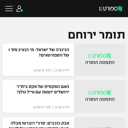
תומר ירוחם
כדורגל ישראלי
הנינג׳ה של ישראל: מי הנציג מס' 1
של הספורטאים?
ליגת העל
כדורגל עולמי
לירון שרון | לפני 8 שנים
ליגה לאומית
ליגת האלופות
האם האקסית של אקס בית"ר
כדורסל ישראלי
ירושלים יוצאת עם אייל גולן?
גביע הטוטו
ליגה אירופית
ליגת ווינר סל
לירון שרון | לפני 9 שנים
ליגיונרים
כדורסל עולמי
ליגה אנגלית
ליגה לאומית
גביע המדינה
אבק כוכבים: סרג'י רוברטו מבלה
NBA
ליגה גרמנית
ענפים נוספים