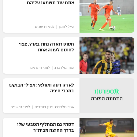
אתם עוד תשמעו עליהם
רשיון להקרנה פומבית לבית עסק
הצטרפות לחבילת הערוצים
אייל לחמן | לפני 11 שנים
לוח דרושים – ג'ובנט
חסוס רואדה נחת בארץ, צפוי
לחתום לעונה אחת
תגיות
המגזין
אשר גולדברג | לפני 11 שנים
לא רק דסה ואזולאי: אצילי מבוקש
במכבי חיפה
אשר גולדברג וינון בוטביה | לפני 11 שנים
דסה? גם המחליף הטבעי שלו
בדרך החוצה מבית"ר