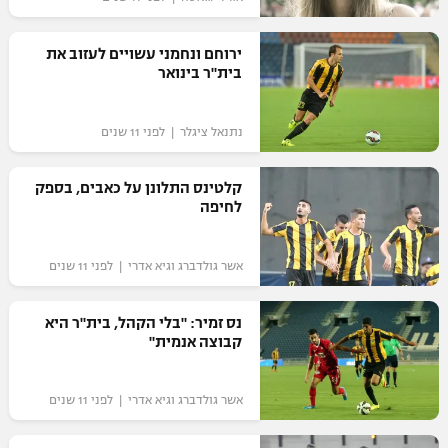
"מחצית בשכונה" – פודקאסט
אופניים
ירוחם ונחמני עשויים לעזוב את
בית"ר בינואר
ספורט מוטורי
משתתפים וזוכים בפרסים
נתנאל ציגלר | לפני 11 שנים
כדורמים
תקנון משתתפים וזוכים בפרסים
טניס
פוטבול אמריקאי NFL
קלטינס התלונן על כאבים, בספק
תקנון עבור פעילות אלקטרה
לחיפה
גיימינג E-Sports
בייסבול MLB
תקנון עבור פעילות ספורט 1 – "מרלן"
אשר גולדברג וגיא אדרי | לפני 11 שנים
ספורט אתגרי ואקסטרים
תנאי שימוש
נס זמיר: "בלי הקהל, בית"ר היא
אומנויות לחימה
קבוצה אנמית"
מדיניות פרטיות
גיימינג E-Sports
אשר גולדברג וגיא אדרי | לפני 11 שנים
תקנון פעילות ספורט 1