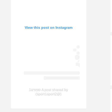
View this post on Instagram
A post shared by ספורט1
(@sport1sport2)