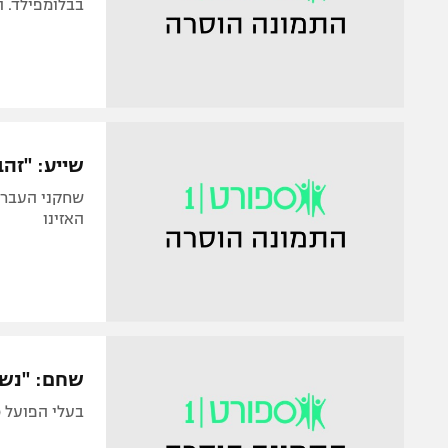
בבלומפילד. ה
שייע: "זהב
האזינו
שחם: "נשר
בעלי הפועל כפ"ס הת