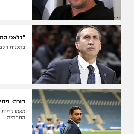
"בלאט המר
בתכנית הספו
דורה: ניסי
התחתית