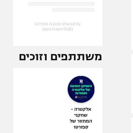
A post shared by ספורט1
(@sport1sport2)
משתתפים וזוכים
אלקטרה -
שחקני
המחזור של
ספורט1