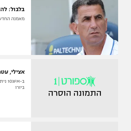
הפועל 
תקנון משתתפים וזוכים בפרסים
בלבול: לה
הפועל 
תקנון עבור פעילות אלקטרה
מאמנה החדש של הנב
הפועל 
תקנון עבור פעילות ספורט 1 – "מרלן"
מכבי נ
טניס
בני יהו
גיימינג E-Sports
תנאי שימוש
אצילי, עטר
מדיניות פרטיות
ב-FM
תקנון פעילות ספורט 1
ביורו
רשיון להקרנה פומבית לבית עסק
הצטרפות לחבילת הערוצים
לוח דרושים – ג'ובנט
תגיות
המגזין