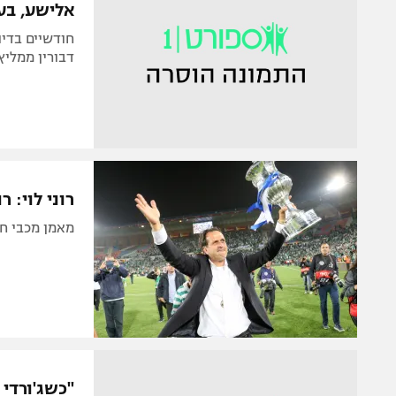
אלישע, בע
חודשיים בדי
דבורין ממליץ 
רוני לוי: 
מאמן מכבי חי
"כשג'ורדי