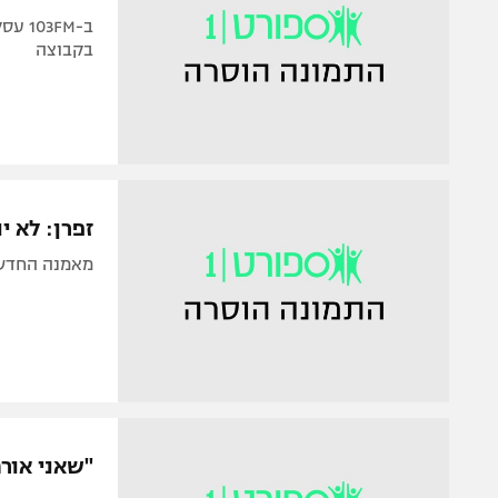
ב-3FM
בקבוצה
זפרן: לא י
מאמנה החדש של עכו ב-103FM: "פה גד
"שאני אורח