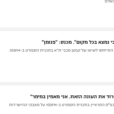
אזינו
י נמצא בכל מקום". מכנס: "פנומן"
שחקני העבר התייחסו לשיאו של קפטן מכבי ת"א בתכנית הספורט ב-103FM.
וד את העונה הזאת. אני מאמין במימר"
ראיין בתכנית הספורט ב-103FM על מאבקי ההישרדות