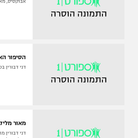
אבוקסיס, מאמן סכנין, ב-103FM: "אולי לא
הסיפור הא
דני דבורין בטורו ב-103FM מסביר מדוע קבוצות בית
מאור מליקס
דני דבורין מ