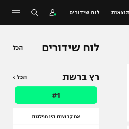
וצאות
לוח שידורים
כדורסל עולמי
ענפים נוספים
לוח שידורים
הכל
NBA
טניס
יורוליג
כדוריד
יורוקאפ
כדורעף
רץ ברשת
הכל >
שחייה
ג'ודו
#1
אגרוף
ספורט אולימפי
UFC
אם קבוצות היו מפלגות
היאבקות WWE