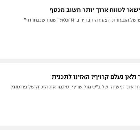
תל אביב
ליגה סינית
ישאר לטווח ארוך יותר חשוב מכסף
חיפה
ליגה ברזילאית
חרת הצעירה הבהיר ב-103FM: "שמח שנבחרתי"
באר שבע
ליגות נוספות
תניה
דה
 ולאן נעלם קרויף? האזינו לתכנית
103 ניתחו את המשחק של ב"ש מול שריף וסיכמו את הזכיה של פורטוגל