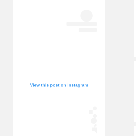
אופניים
ספורט מוטורי
כדורמים
פוטבול אמריקאי NFL
בייסבול MLB
ספורט אתגרי
ואקסטרים
אומנויות לחימה
גיימינג E-Sports
View this post on Instagram