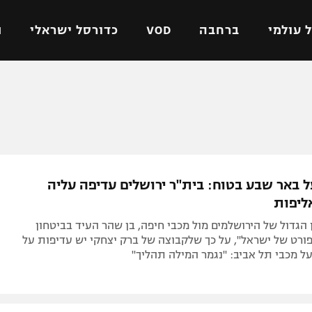
 עולמי
ברחבה
VOD
כדורסל ישראלי
ת
ל ישראלי
כדורגל עולמי
כדורסל ישראלי
על
ליגת האלופות
ליגת ווינר סל
אומית
ליגה אירופית
ליגה לאומית
וטו
ליגה אנגלית
כדורסל נשים
 באר שבע בטוח: בית"ר ירושלים עדיפה עליה
ים
ליגה גרמנית
מכבי תל אביב
ליפות
מדינה
ליגה ספרדית
הפועל חולון
 הגדול של הירושלמים מול מכבי חיפה, בן שהר העיד בביטחון
ישראל
ליגה איטלקית
הפועל ירושלים
ורט של ישראל", על כך שלקבוצה של ברק יצחקי יש עדיפות על
ועל מכבי תל אביב: "נגמר המילה תהליך"
יפה
ליגה צרפתית
דני אבדיה
רושלים
ליגה הולנדית
ל אביב
ליגה טורקית