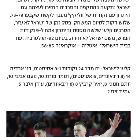
ושלשה נוספת של ים מדר קבעה 69-65, 7 דקות לסיום.
ישראל נתקעה בהתקפה והסרבים החזירו לעצמם עם
היתרון עם נקודות של ווליקיץ' מעבר לקשת שקבעו 73-79,
שלוש דקות לסיום המשחק. פסק זמן של ישראל לא עזר,
הסרבים קלעו שלשה נוספת והיתרון צמח ל-9 נקודות
הפרש, משם ישראל לא חזרה. בסיום 81-92 לסרביה. עוד
בבית הישראלי: איטליה – אוקראינה 58:85.
קלעו לישראל: ים מדר 24 נקודות ו-9 אסיסטים, דני אבדיה
14 (8 ריבאונדים, 6 אסיסטים), תומר פורת 10, נועם אביבי 10,
יותם חנוכי 8, יאיר קרביץ 8 (8 ריבאונדים), עידן אלבר 5,
עמית זיס 2.