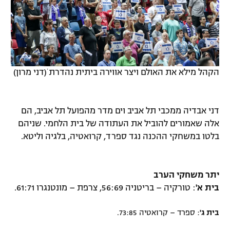
הקהל מילא את האולם ויצר אווירה ביתית נהדרת ׁ(דני מרון)
דני אבדיה ממכבי תל אביב וים מדר מהפועל תל אביב, הם
אלה שאמורים להוביל את העתודה של בית הלחמי. שניהם
בלטו במשחקי ההכנה נגד ספרד, קרואטיה, בלגיה וליטא.
יתר משחקי הערב
בית א'
: טורקיה – בריטניה 56:69, צרפת – מונטנגרו 61:71.
בית ג'
: ספרד – קרואטיה 73:85.