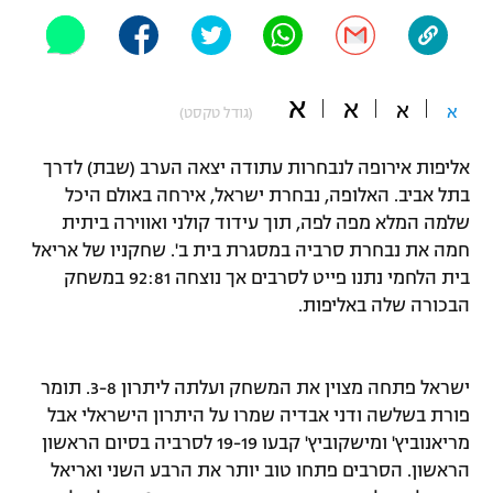
"מחצית בשכונה" – פודקאסט
אופניים
ספורט מוטורי
א
משתתפים וזוכים בפרסים
א
א
א
(גודל טקסט)
כדורמים
אליפות אירופה לנבחרות עתודה יצאה הערב (שבת) לדרך
תקנון משתתפים וזוכים בפרסים
טניס
בתל אביב. האלופה, נבחרת ישראל, אירחה באולם היכל
פוטבול אמריקאי NFL
תקנון עבור פעילות אלקטרה
שלמה המלא מפה לפה, תוך עידוד קולני ואווירה ביתית
חמה את נבחרת סרביה במסגרת בית ב'. שחקניו של אריאל
גיימינג E-Sports
בייסבול MLB
תקנון עבור פעילות ספורט 1 – "מרלן"
בית הלחמי נתנו פייט לסרבים אך נוצחה 92:81 במשחק
הבכורה שלה באליפות.
ספורט אתגרי ואקסטרים
תנאי שימוש
אומנויות לחימה
ישראל פתחה מצוין את המשחק ועלתה ליתרון 3-8. תומר
מדיניות פרטיות
גיימינג E-Sports
פורת בשלשה ודני אבדיה שמרו על היתרון הישראלי אבל
מריאנוביץ' ומישקוביץ' קבעו 19-19 לסרביה בסיום הראשון
תקנון פעילות ספורט 1
הראשון. הסרבים פתחו טוב יותר את הרבע השני ואריאל