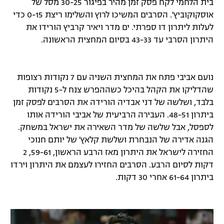
בית הלחמי לקח פסק זמן מהיר בפיגור 30-25 מסל של
רשיון להקרנה פומבית לבית עסק
אוסקוקוביץ'. הסרבים המשיכו לרוץ והשלימו ריצת 0-15 כדי
לעלות ליתרון דו ספרתי. ים מדר ויאיר קרביץ הורידו את
הצטרפות לחבילת הערוצים
היתרון הסרבי עד 43-33 בסיום המחצית הראשונה.
לוח דרושים – ג'ובנט
נועם אביבי פתח את המחצית השניה עם 7 נקודות רצופות
תגיות
שהדליקו את הקהל בהיכל כשההפרש צנח ל-5 נקודות
בלבד, ושלשה של דני אבדיה הורידה את הסרבים לפסק זמן
המגזין
ביתרון 48-51. העבירה הרביעית של אביבי הורידה אותו
לספסל, אבל שלשה של מדר השאירה את ישראל במשחק.
הגנה אדירה של הנבחרת ושלשת קלאץ' של יותם חנוכי
החזירה לישראל את היתרון מאז הרבע הראשון, 59-61, 2
דקות לסיום הרבע. הסרבים החזירו לעצמם את היתרון וירדו
ביתרון 61-64 אחרי 30 דקות.