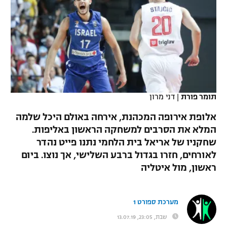
כדורסל נשים
נבחרת ישראל
יורוליג
ליגה ספרדית
טניס
VOD
מכבי תל אביב
מכבי חיפה
יורוקאפ
ליגה איטלקית
כדוריד
הפועל חולון
בית"ר ירושלים
רץ ברשת
ליגה צרפתית
כדורעף
הפועל ירושלים
מכבי תל אביב
ליגה הולנדית
תומר פורת
|
דני מרון
שחייה
תוצאות
דני אבדיה
הפועל תל אביב
אלופת אירופה המכהנת, אירחה באולם היכל שלמה
ליגה טורקית
ג'ודו
המלא את הסרבים למשחקה הראשון באליפות.
הפועל חיפה
לוח שידורים
שחקניו של אריאל בית הלחמי נתנו פייט נהדר
ליגה סינית
אגרוף
לאורחים, חזרו בגדול ברבע השלישי, אך נוצו. ביום
הפועל באר שבע
ראשון, מול איטליה
ליגה ברזילאית
ברחבה
ספורט אולימפי
מכבי נתניה
ליגות נוספות
UFC
מערכת ספורט 1
"מעל הליגה" – פודקאסט
בני יהודה
שבת, 23:05, 13.07.19
היאבקות WWE